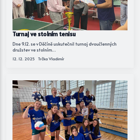
Turnaj ve stolním tenisu
Dne 9.12. se v Děčíně uskutečnil turnaj dvoučlenných
družstev ve stolním…
12. 12. 2025
Trčka Vladimír