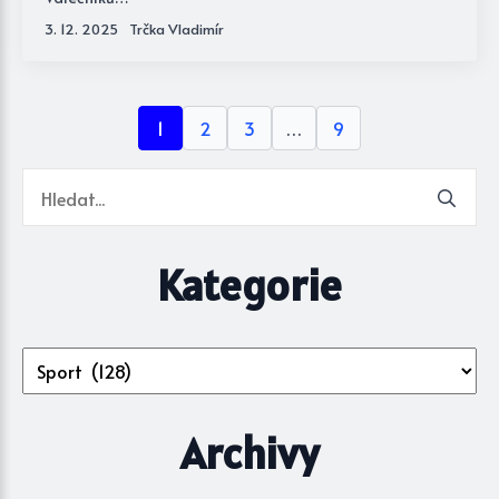
3. 12. 2025
Trčka Vladimír
1
2
3
…
9
Se
for
Kategorie
Kategorie
Archivy