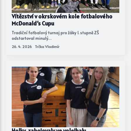
Vítězství v okrskovém kole fotbalového
McDonald’s Cupu
Tradiční fotbalový turnaj pro žáky 1. stupně ZŠ
odstartoval minulý…
26. 4. 2026
Trčka Vladimír
Holky zabojovaly ve volejbalu