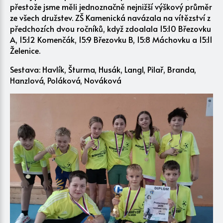
přestože jsme měli jednoznačně nejnižší výškový průměr
ze všech družstev. ZŠ Kamenická navázala na vítězství z
předchozích dvou ročníků, když zdoalala 15:10 Březovku
A, 15:12 Komenčák, 15:9 Březovku B, 15:8 Máchovku a 15:11
Želenice.
Sestava: Havlík, Šturma, Husák, Langl, Pilař, Branda,
Hanzlová, Poláková, Nováková