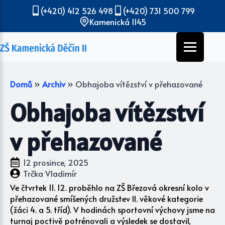
(+420) 412 526 498
(+420) 731 500 799
Kamenická 1145
Domů
»
Archiv
»
Obhajoba vítězství v přehazované
Obhajoba vítězství
v přehazované
12 prosince, 2025
Trčka Vladimír
Ve čtvrtek 11. 12. proběhlo na ZŠ Březová okresní kolo v
přehazované smíšených družstev II. věkové kategorie
(žáci 4. a 5. tříd). V hodinách sportovní výchovy jsme na
turnaj poctivě potrénovali a výsledek se dostavil,