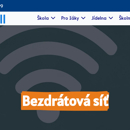
99
Škola
Pro žáky
Jídelna
Školn
Bezdrátová síť