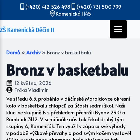
(+420) 412 526 498
(+420) 731 500 799
Kamenická 1145
Domů
»
Archiv
»
Bronz v basketbalu
Bronz v basketbalu
12 května, 2026
Trčka Vladimír
Ve středu 6.5. proběhlo v děčínské Maroldovce okresní
kolo v basketbalu chlapců za účasti sedmi škol. Naši
kluci ve skupině B s přehledem přehráli Bynov 29:0 a
Rumburk 31:12. V semifinále nás tak čekal druhý tým
skupiny A, Komenčák. Ten využil v zápasu své výhody
v podobě výškové převahy a pod svým košem vystavěl
těžko prostupnou obrannou hráz. My jsme se tak