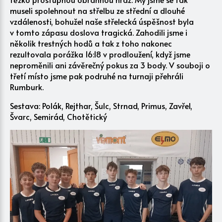
museli spolehnout na střelbu ze střední a dlouhé
vzdálenosti, bohužel naše střelecká úspěšnost byla
v tomto zápasu doslova tragická. Zahodili jsme i
několik trestných hodů a tak z toho nakonec
rezultovala porážka 16:18 v prodloužení, když jsme
neproměnili ani závěrečný pokus za 3 body. V souboji o
třetí místo jsme pak podruhé na turnaji přehráli
Rumburk.
Sestava: Polák, Rejthar, Šulc, Strnad, Primus, Zavřel,
Švarc, Semirád, Chotětický