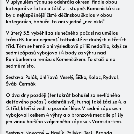
V uplynulém týdnu se odehrála okresní finále obou
kategorií ve fotbalu žáků z 1. stupně. Kamenická sice
byla nejúspěšnější čistě děčínskou školou v obou
kategoriích, bohužel to ani v jedné „necinklo“.
V úterý 5.5. vyběhli za slunečného počasí na umělou
trávu FK Junior nejmenší fotbalisté ze druhých a třetích
tříd. Těm se herně ani výsledkově příliš nedařilo, když ze
sedmi zápasů vybojovali 4 body za výhru nad
Rumburkem a remízu s Komenčákem. To stačilo na
sedmé místo.
Sestava: Polák, Uhlířová, Veselý, Šiška, Koloc, Rydval,
Šváb, Čermák
O dva dny později (tentokrát bohužel za nevlídného
dešťového počasí) odehráli svůj turnaj také žáci ze 4. a
5. tříd, kteří si vedli o poznání lépe. V sedmi zápasech
vybojovali celkem 4 výhry a o bronzové medaile přišly
jen vinou horšího vzájemného zápasu s Varnsdorfem.
Sestava: Novotný – Havlík, Polívka, Teršl, Branda,