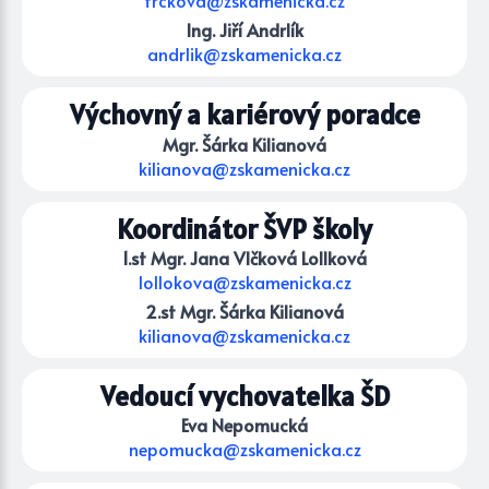
trckova@zskamenicka.cz
Ing. Jiří Andrlík
andrlik@zskamenicka.cz
Výchovný a kariérový poradce
Mgr. Šárka Kilianová
kilianova@zskamenicka.cz
Koordinátor ŠVP školy
1.st Mgr. Jana Vlčková Lollková
lollokova@zskamenicka.cz
2.st Mgr. Šárka Kilianová
kilianova@zskamenicka.cz
Vedoucí vychovatelka ŠD
Eva Nepomucká
nepomucka@zskamenicka.cz