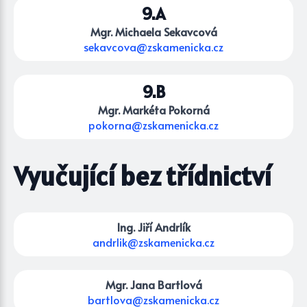
9.A
Mgr. Michaela Sekavcová
sekavcova@zskamenicka.cz
9.B
Mgr. Markéta Pokorná
pokorna@zskamenicka.cz
Vyučující bez třídnictví
Ing. Jiří Andrlík
andrlik@zskamenicka.cz
Mgr. Jana Bartlová
bartlova@zskamenicka.cz