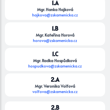
1.A
Mgr. Hanka Hajková
hajkova@zskamenicka.cz
1.B
Mgr. Kateřina Horová
horova@zskamenicka.cz
1.C
Mgr. Radka Hospůdková
hospudkova@zskamenicka.cz
2.A
Mgr. Veronika Volfová
volfova@zskamenicka.cz
2.B