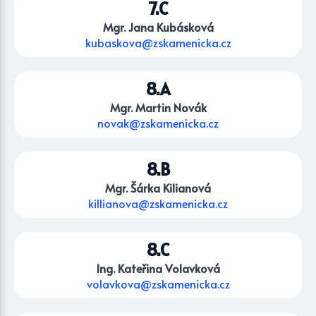
7.C
Mgr. Jana Kubásková
kubaskova@zskamenicka.cz
8.A
Mgr. Martin Novák
novak@zskamenicka.cz
8.B
Mgr. Šárka Kilianová
killianova@zskamenicka.cz
8.C
Ing. Kateřina Volavková
volavkova@zskamenicka.cz