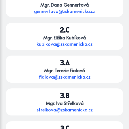
Mgr. Dana Gennertová
gennertova@zskamenicka.cz
2.C
Mgr. Eliška Kubíková
kubikova@zskamenicka.cz
3.A
Mgr. Terezie Fialová
fialova@zskamenicka.cz
3.B
Mgr. Iva Střelková
strelkova@zskamenicka.cz
3.C