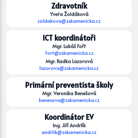
Zdravotník
Yveta Žoldáková
zoldakova@zskamenicka.cz
ICT koordinátoři
Mgr. Lukáš Fořt
fort@zskamenicka.cz
Mgr. Radka Lazorová
lazorova@zskamenicka.cz
Primární preventista školy
Mgr. Veronika Benešová
benesova@zskamenicka.cz
Koordinátor EV
Ing. Jiří Andrlík
andrlik@zskamenicka.cz