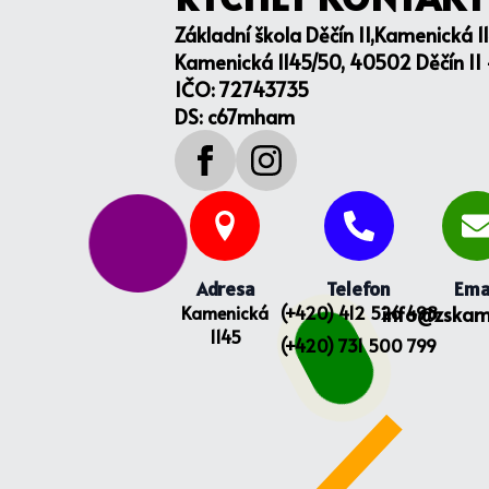
Základní škola Děčín II,Kamenická 1
Kamenická 1145/50, 40502 Děčín II
IČO: 72743735
DS: c67mham
Adresa
Telefon
Ema
Kamenická
(+420) 412 526 498
info@zskam
1145
(+420) 731 500 799