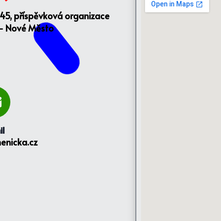
145, příspěvková organizace
 - Nové Město
il
enicka.cz