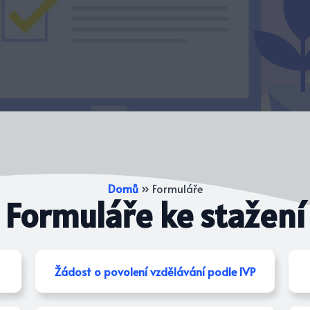
Domů
»
Formuláře
Formuláře ke stažení
Žádost o povolení vzdělávání podle IVP