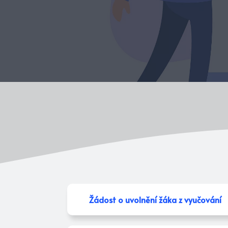
Žádost o uvolnění žáka z vyučování