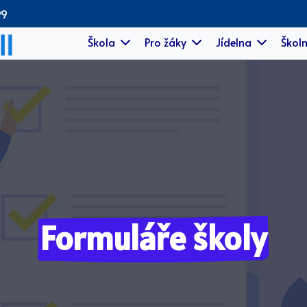
99
Škola
Pro žáky
Jídelna
Školn
Formuláře školy