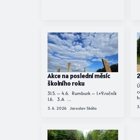
Akce na poslední měsíc
2
školního roku
Ú
c
31.5. – 4.6. Rumburk – 1.+9.ročník
h
1.6. 3.A …
3
3. 6. 2026
Jaroslav Skála