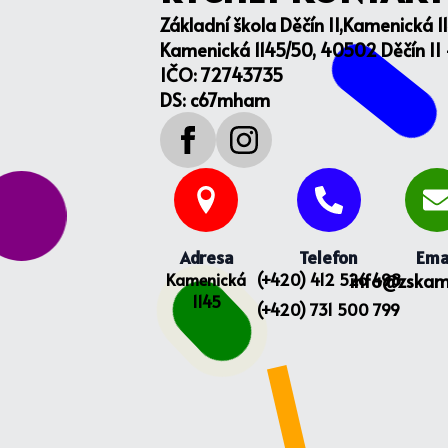
Základní škola Děčín II,Kamenická 1
Kamenická 1145/50, 40502 Děčín II
IČO: 72743735
DS: c67mham
Adresa
Telefon
Ema
Kamenická
(+420) 412 526 498
info@zskam
1145
(+420) 731 500 799