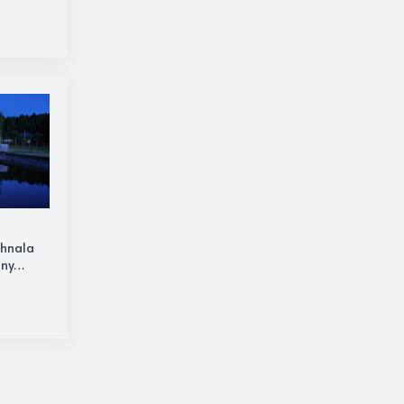
ehnala
hny…