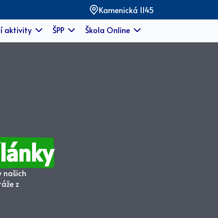
Kamenická 1145
í aktivity
ŠPP
Škola Online
lánky
y našich
táže z