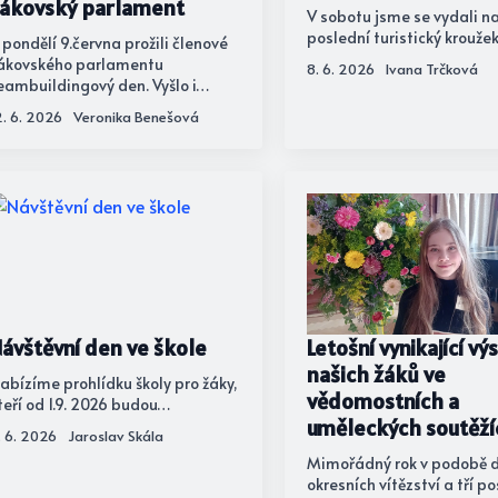
ákovský parlament
V sobotu jsme se vydali n
poslední turistický krouže
 pondělí 9.června prožili členové
ákovského parlamentu
8. 6. 2026
Ivana Trčková
eambuildingový den. Vyšlo i…
2. 6. 2026
Veronika Benešová
ávštěvní den ve škole
Letošní vynikající vý
našich žáků ve
abízíme prohlídku školy pro žáky,
vědomostních a
teří od 1.9. 2026 budou…
uměleckých soutěží
. 6. 2026
Jaroslav Skála
Mimořádný rok v podobě 
okresních vítězství a tří p