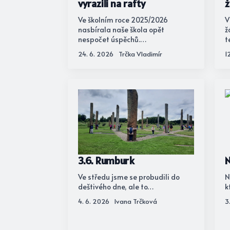
vyrazili na rafty
ž
Ve školním roce 2025/2026
V
nasbírala naše škola opět
ž
nespočet úspěchů.…
t
24. 6. 2026
Trčka Vladimír
1
3.6. Rumburk
N
Ve středu jsme se probudili do
N
deštivého dne, ale to…
k
4. 6. 2026
Ivana Trčková
3