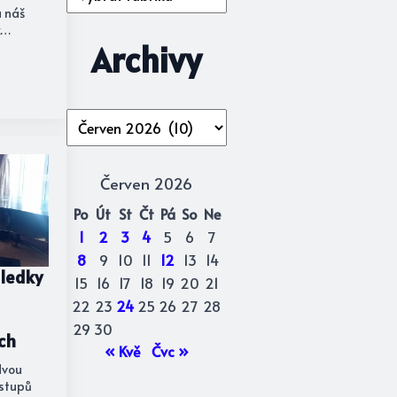
a náš
k…
Archivy
Archivy
Červen 2026
Po
Út
St
Čt
Pá
So
Ne
1
2
3
4
5
6
7
8
9
10
11
12
13
14
sledky
15
16
17
18
19
20
21
22
23
24
25
26
27
28
29
30
ch
« Kvě
Čvc »
dvou
ostupů