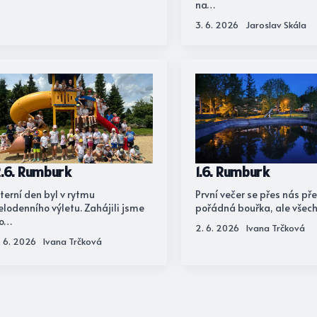
na…
3. 6. 2026
Jaroslav Skála
.6. Rumburk
1.6. Rumburk
terní den byl v rytmu
První večer se přes nás př
elodenního výletu. Zahájili jsme
pořádná bouřka, ale všec
o…
2. 6. 2026
Ivana Trčková
. 6. 2026
Ivana Trčková