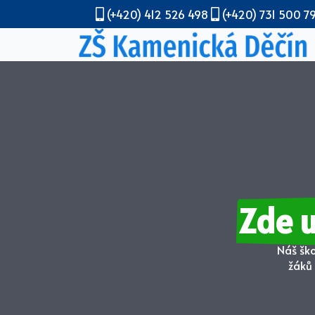
(+420) 412 526 498
(+420) 731 500 7
Zde 
Náš ško
žáků 