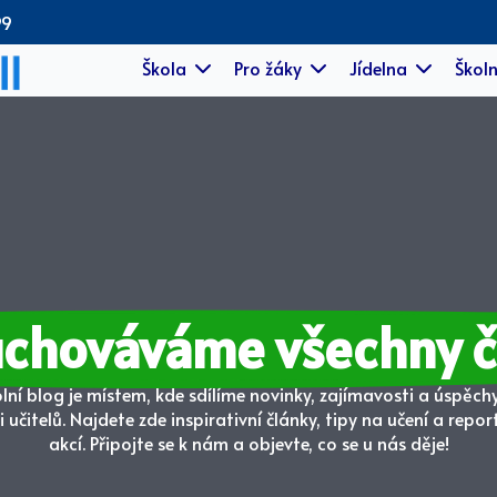
99
Škola
Pro žáky
Jídelna
Školn
uchováváme všechny č
lní blog je místem, kde sdílíme novinky, zajímavosti a úspěch
i učitelů. Najdete zde inspirativní články, tipy na učení a repor
akcí. Připojte se k nám a objevte, co se u nás děje!