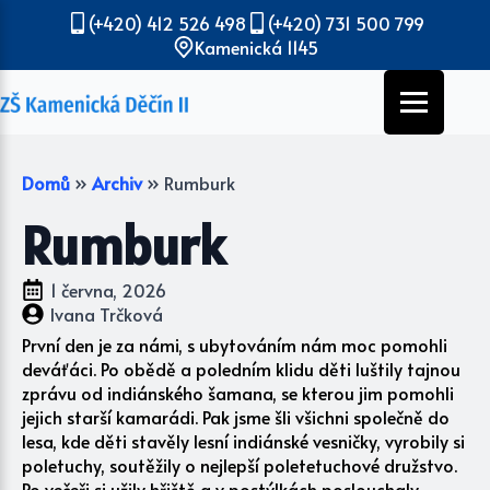
(+420) 412 526 498
(+420) 731 500 799
Kamenická 1145
Domů
»
Archiv
»
Rumburk
Rumburk
1 června, 2026
Ivana Trčková
První den je za námi, s ubytováním nám moc pomohli
deváťáci. Po obědě a poledním klidu děti luštily tajnou
zprávu od indiánského šamana, se kterou jim pomohli
jejich starší kamarádi. Pak jsme šli všichni společně do
lesa, kde děti stavěly lesní indiánské vesničky, vyrobily si
poletuchy, soutěžily o nejlepší poletetuchové družstvo.
Po večeři si užily hřiště a v postýlkách poslouchaly