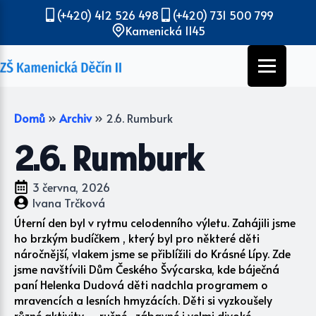
(+420) 412 526 498
(+420) 731 500 799
Kamenická 1145
Domů
»
Archiv
»
2.6. Rumburk
2.6. Rumburk
3 června, 2026
Ivana Trčková
Úterní den byl v rytmu celodenního výletu. Zahájili jsme
ho brzkým budíčkem , který byl pro některé děti
náročnější, vlakem jsme se přiblížili do Krásné Lípy. Zde
jsme navštívili Dům Českého Švýcarska, kde báječná
paní Helenka Dudová děti nadchla programem o
mravencích a lesních hmyzácích. Děti si vyzkoušely
různé aktivity – rušné , zábavné i velmi divoké,