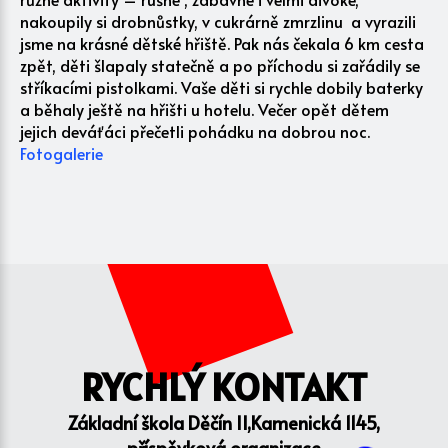
nakoupily si drobnůstky, v cukrárně zmrzlinu a vyrazili
jsme na krásné dětské hřiště. Pak nás čekala 6 km cesta
zpět, děti šlapaly statečně a po příchodu si zařádily se
stříkacími pistolkami. Vaše děti si rychle dobily baterky
a běhaly ještě na hřišti u hotelu. Večer opět dětem
jejich deváťáci přečetli pohádku na dobrou noc.
Fotogalerie
RYCHLÝ KONTAKT
Základní škola Děčín II,Kamenická 1145,
příspěvková organizace