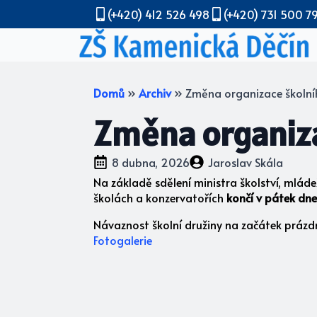
(+420) 412 526 498
(+420) 731 500 7
Domů
»
Archiv
»
Změna organizace školn
Změna organiz
8 dubna, 2026
Jaroslav Skála
Na základě sdělení ministra školství, mlád
školách a konzervatořích
končí v pátek dn
Návaznost školní družiny na začátek prázd
Fotogalerie