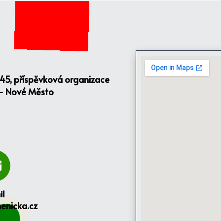
145, příspěvková organizace
 - Nové Město
il
enicka.cz