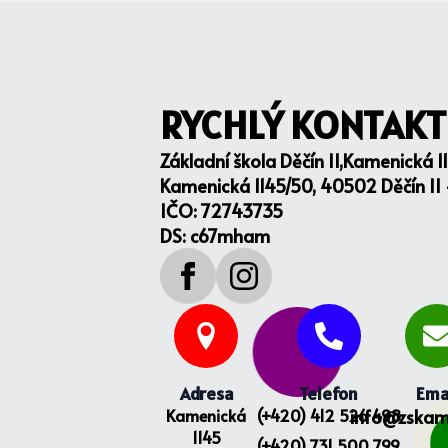
RYCHLÝ KONTAKT
Základní škola Děčín II,Kamenická 1
Kamenická 1145/50, 40502 Děčín II
IČO: 72743735
DS: c67mham
Adresa
Telefon
Ema
Kamenická
(+420) 412 526 498
info@zskam
1145
(+420) 731 500 799