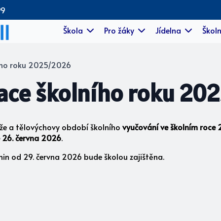
99
Škola
Pro žáky
Jídelna
Školn
ího roku 2025/2026
ace školního roku 20
eže a tělovýchovy období školního
vyučování ve
školním roce
e 26. června 2026
.
nin od 29. června 2026 bude školou zajištěna.