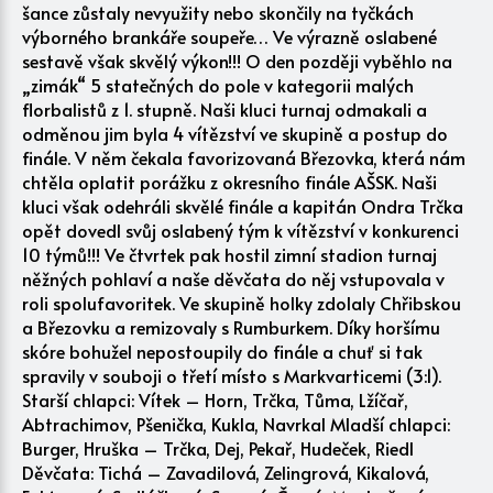
šance zůstaly nevyužity nebo skončily na tyčkách
výborného brankáře soupeře… Ve výrazně oslabené
sestavě však skvělý výkon!!! O den později vyběhlo na
„zimák“ 5 statečných do pole v kategorii malých
florbalistů z 1. stupně. Naši kluci turnaj odmakali a
odměnou jim byla 4 vítězství ve skupině a postup do
finále. V něm čekala favorizovaná Březovka, která nám
chtěla oplatit porážku z okresního finále AŠSK. Naši
kluci však odehráli skvělé finále a kapitán Ondra Trčka
opět dovedl svůj oslabený tým k vítězství v konkurenci
10 týmů!!! Ve čtvrtek pak hostil zimní stadion turnaj
něžných pohlaví a naše děvčata do něj vstupovala v
roli spolufavoritek. Ve skupině holky zdolaly Chřibskou
a Březovku a remizovaly s Rumburkem. Díky horšímu
skóre bohužel nepostoupily do finále a chuť si tak
spravily v souboji o třetí místo s Markvarticemi (3:1).
Starší chlapci: Vítek – Horn, Trčka, Tůma, Lžíčař,
Abtrachimov, Pšenička, Kukla, Navrkal Mladší chlapci:
Burger, Hruška – Trčka, Dej, Pekař, Hudeček, Riedl
Děvčata: Tichá – Zavadilová, Zelingrová, Kikalová,