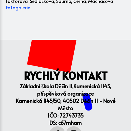
Faktorová, Sedláčková, Spurná, Černá, Machačová
Fotogalerie
RYCHLÝ KONTAKT
Základní škola Děčín II,Kamenická 1145,
příspěvková organizace
Kamenická 1145/50, 40502 Děčín II - Nové
Město
IČO: 72743735
DS: c67mham