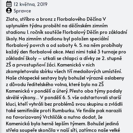
12 května, 2019
Spravce
Zlato, stříbro a bronz z Florbalového Děčína V
uplynulém týdnu proběhl na děčínském zimním
stadionu 1. ročník soutěže Florbalový Děčín pro základní
školy. Na zimním stadionu byl položen speciální
florbalový povrch a od soboty 4. 5. na něm probíhaly
každý den florbalové akce. Mezi nimi také 3 turnaje pro
základní školy – utkali se chlapci a dívky ze 2. stupně
ZŠ a prvostupňoví žáci. Kamenická v nich
zkompletovala sbírku všech tří medailových umístění.
Naše chlapecké sestavy byly bohužel výrazně oslabeny
z důvodu ředitelského volna, které bylo na ZŠ
Kamenická v pondělí a úterý. Přesto oba týmy podaly
skvělé výkony… V pondělí 6. 5. vše odstartovali starší
kluci, kteří vyhráli bez problémů svou skupinu a zvládli
také semifinále proti Rumburku. Ve finále pak narazili
na favorizovaný Vrchličák a nutno dodat, že
Kamenická byla herně lepším týmem. Bohužel jediná
střela soupeře skončila v naší síti, zatímco naše velké