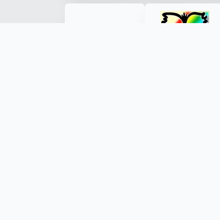
Made with ❤️ by Kryštof Tůma (RenderByte