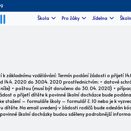
99
Škola
Pro žáky
Jídelna
Školn
 k základnímu vzdělávání: Termín podání žádosti o přijetí 14
od 14.4. 2020 do 30.04. 2020 prostřednictvím: • datové sch
níže) • poštou (musí být doručeno do 30. 04. 2020) • pří
ádost o přijetí dítěte k povinné školní docházce bude podána n
stažení – formuláře školy – formulář č. 10 nebo je k vyzvedn
stu dítěte. Na email uvedený v žádosti rodičů bude odeslán kó
 povinné školní docházky budou sděleny podrobnější informac