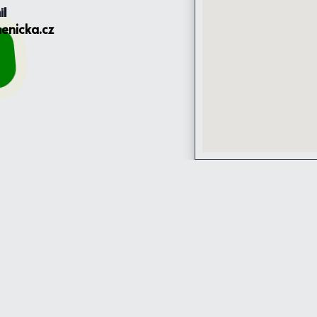
il
enicka.cz