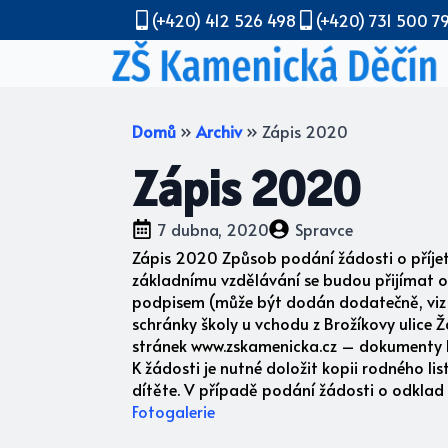
(+420) 412 526 498
(+420) 731 500 7
Domů
»
Archiv
»
Zápis 2020
Zápis 2020
7 dubna, 2020
Spravce
Zápis 2020 Způsob podání žádosti o příjetí
základnímu vzdělávání se budou přijímat 
podpisem (může být dodán dodatečně, viz 
schránky školy u vchodu z Brožíkovy ulice Ž
stránek www.zskamenicka.cz – dokumenty ke 
K žádosti je nutné doložit kopii rodného li
dítěte. V případě podání žádosti o odklad
Fotogalerie