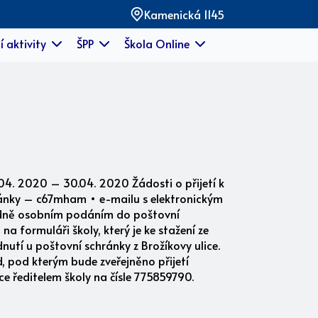
Kamenická 1145
í aktivity
ŠPP
Škola Online
.04. 2020 – 30.04. 2020 Žádosti o přijetí k
ránky – c67mham • e-mailu s elektronickým
padně osobním podáním do poštovní
a formuláři školy, který je ke stažení ze
utí u poštovní schránky z Brožíkovy ulice.
d, pod kterým bude zveřejněno přijetí
e ředitelem školy na čísle 775859790.