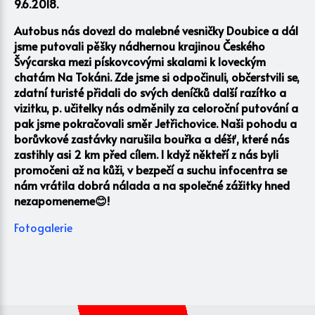
9.6.2018.
Autobus nás dovezl do malebné vesničky Doubice a dál
jsme putovali pěšky nádhernou krajinou Českého
Švýcarska mezi pískovcovými skalami k loveckým
chatám Na Tokáni. Zde jsme si odpočinuli, občerstvili se,
zdatní turisté přidali do svých deníčků další razítko a
vizitku, p. učitelky nás odměnily za celoroční putování a
pak jsme pokračovali směr Jetřichovice. Naši pohodu a
borůvkové zastávky narušila bouřka a déšť, které nás
zastihly asi 2 km před cílem. I když někteří z nás byli
promočeni až na kůži, v bezpečí a suchu infocentra se
nám vrátila dobrá nálada a na společné zážitky hned
nezapomeneme
😊!
Fotogalerie