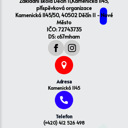
Základní škola Děčín II,Kamenická 1145,
příspěvková organizace
Kamenická 1145/50, 40502 Děčín II - Nové
Město
IČO: 72743735
DS: c67mham
Adresa
Kamenická 1145
Telefon
(+420) 412 526 498