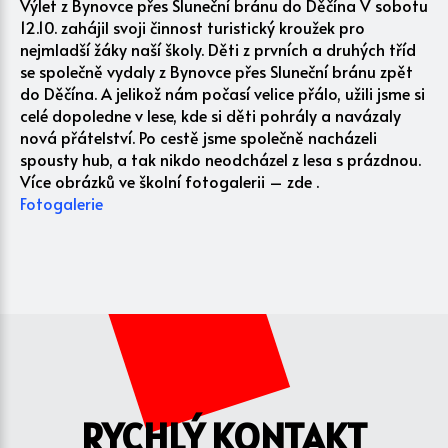
Výlet z Bynovce přes Sluneční bránu do Děčína V sobotu
12.10. zahájil svoji činnost turistický kroužek pro
nejmladší žáky naší školy. Děti z prvních a druhých tříd
se společně vydaly z Bynovce přes Sluneční bránu zpět
do Děčína. A jelikož nám počasí velice přálo, užili jsme si
celé dopoledne v lese, kde si děti pohrály a navázaly
nová přátelství. Po cestě jsme společně nacházeli
spousty hub, a tak nikdo neodcházel z lesa s prázdnou.
Více obrázků ve školní fotogalerii – zde .
Fotogalerie
RYCHLÝ KONTAKT