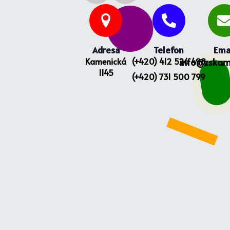
Adresa
Telefon
Ema
Kamenická
(+420) 412 526 498
info@zskam
1145
(+420) 731 500 799