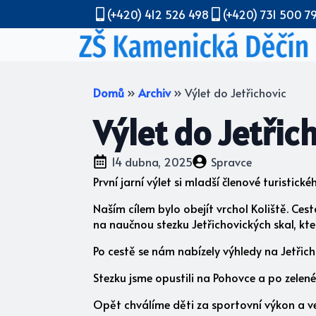
(+420) 412 526 498
(+420) 731 500 7
Domů
»
Archiv
»
Výlet do Jetřichovic
Výlet do Jetřic
14 dubna, 2025
Spravce
První jarní výlet si mladší členové turistické
Naším cílem bylo obejít vrchol Koliště. Cest
na naučnou stezku Jetřichovických skal, kte
Po cestě se nám nabízely výhledy na Jetřich
Stezku jsme opustili na Pohovce a po zelené 
Opět chválíme děti za sportovní výkon a ve