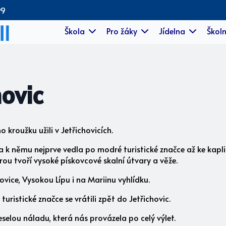
99
Škola
Pro žáky
Jídelna
Školn
hovic
ho kroužku užili v Jetřichovicích.
a k němu nejprve vedla po modré turistické značce až ke kapli 
rou tvoří vysoké pískovcové skalní útvary a věže.
ovice, Vysokou Lípu i na Mariinu vyhlídku.
turistické značce se vrátili zpět do Jetřichovic.
selou náladu, která nás provázela po celý výlet.