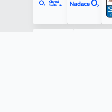
Made with ❤️ by Kryštof Tůma (RenderByte