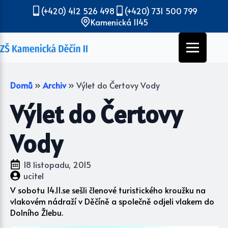
(+420) 412 526 498
(+420) 731 500 799
Kamenická 1145
Domů
»
Archiv
»
Výlet do Čertovy Vody
Výlet do Čertovy
Vody
18 listopadu, 2015
ucitel
V sobotu 14.11.se sešli členové turistického kroužku na
vlakovém nádraží v Děčíně a společně odjeli vlakem do
Dolního Žlebu.