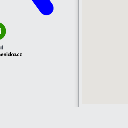
il
enicka.cz