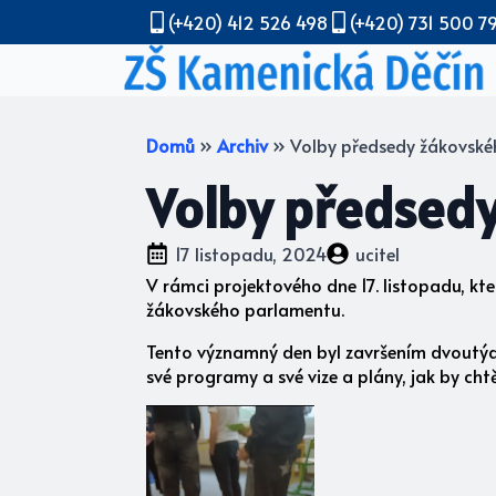
(+420) 412 526 498
(+420) 731 500 7
Domů
»
Archiv
»
Volby předsedy žákovsk
Volby předsed
17 listopadu, 2024
ucitel
V rámci projektového dne 17. listopadu, kt
žákovského parlamentu.
Tento významný den byl završením dvoutýd
své programy a své vize a plány, jak by chtě