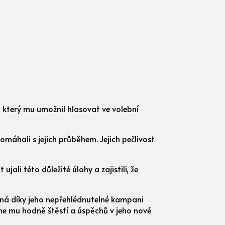
z, který mu umožnil hlasovat ve volební
omáhali s jejich průběhem. Jejich pečlivost
jali této důležité úlohy a zajistili, že
žná díky jeho nepřehlédnutelné kampani
me mu hodně štěstí a úspěchů v jeho nové