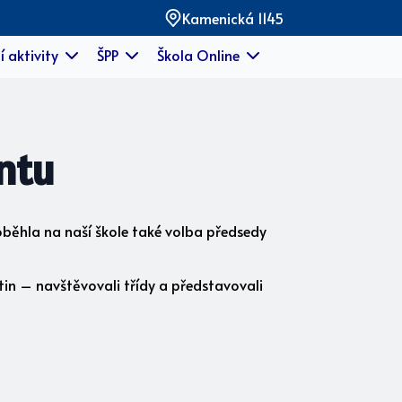
Kamenická 1145
í aktivity
ŠPP
Škola Online
ntu
oběhla na naší škole také volba předsedy
n – navštěvovali třídy a představovali