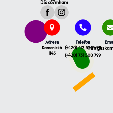
DS: c67mham
Adresa
Telefon
Ema
Kamenická
(+420) 412 526 498
info@zskam
1145
(+420) 731 500 799