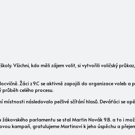
oly. Všichni, kdo měli zájem volit, si vytvořili voličský průka
ocvičně. Žáci z 9.C se aktivně zapojili do organizace voleb a p
ý průběh celého procesu.
 místnosti následovalo pečlivé sčítání hlasů. Deváťáci se opět u
 žákovského parlamentu se stal Martin Novák 9.B. a to i mo
érovou kampaň, gratulujeme Martinovi k jeho úspěchu a přeje