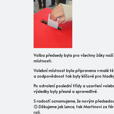
Volba předsedy byla pro všechny žáky naší šk
místnosti.
Volební místnost byla připravena v malé těl
a zodpovědnost tak byly klíčové pro hladk
Po odvolení poslední třídy a uzavření volební
výsledky byly přesné a spravedlivé.
S radostí oznamujeme, že novým předsedou
😊.Děkujeme jak Lence, tak Martinovi za f
roli.