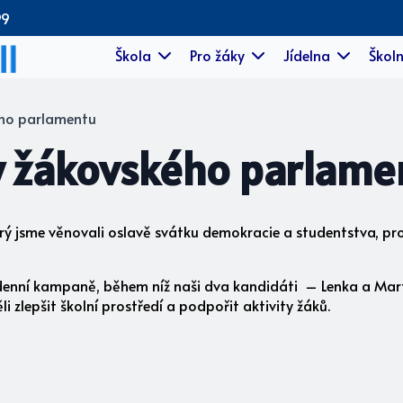
99
Škola
Pro žáky
Jídelna
Školn
ého parlamentu
y žákovského parlame
erý jsme věnovali oslavě svátku demokracie a studentstva, pr
enní kampaně, během níž naši dva kandidáti – Lenka a Marti
li zlepšit školní prostředí a podpořit aktivity žáků.