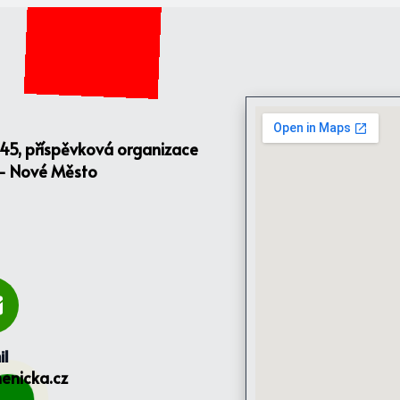
145, příspěvková organizace
 - Nové Město
il
enicka.cz