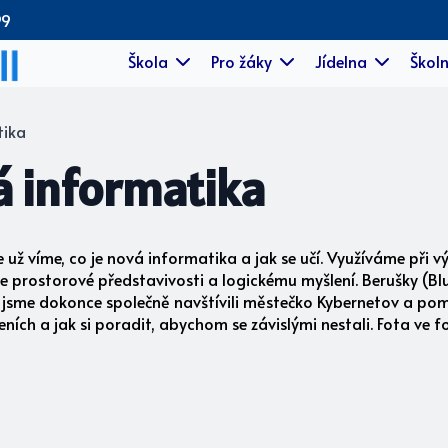
99
Škola
Pro žáky
Jídelna
Školn
tika
á informatika
 už víme, co je nová informatika a jak se učí. Využíváme při v
 prostorové představivosti a logickému myšlení. Berušky (Blu
h jsme dokonce společně navštívili městečko Kybernetov a pomo
ních a jak si poradit, abychom se závislými nestali. Fota ve fo