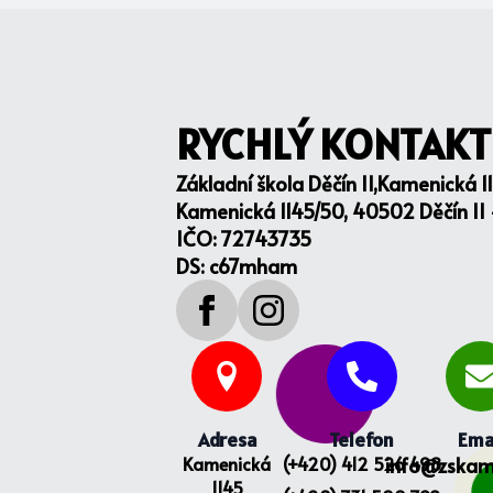
RYCHLÝ KONTAKT
Základní škola Děčín II,Kamenická 1
Kamenická 1145/50, 40502 Děčín II
IČO: 72743735
DS: c67mham
Adresa
Telefon
Ema
Kamenická
(+420) 412 526 498
info@zskam
1145