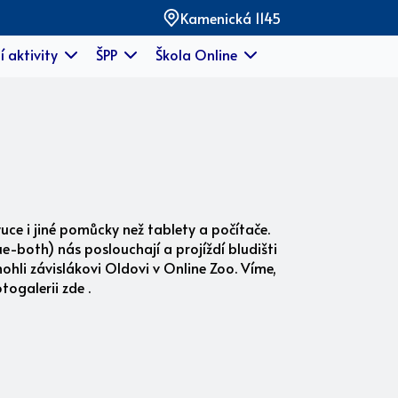
Kamenická 1145
í aktivity
ŠPP
Škola Online
ýuce i jiné pomůcky než tablety a počítače.
e-both) nás poslouchají a projíždí bludišti
hli závislákovi Oldovi v Online Zoo. Víme,
togalerii zde .