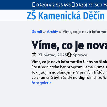
(+420) 412 526 498
(+420) 731 500 7
Domů
»
Archiv
»
Víme, co je nová informa
Víme, co je nov
27 března, 2023
Spravce
Víme, co je nová informatika U nás na škole
Prostřednictvím her programujeme, učíme se
tak, jak jim naplánujeme. V prvních třídác
co znamená být závislý na digitálních zaříze
Fotogalerie