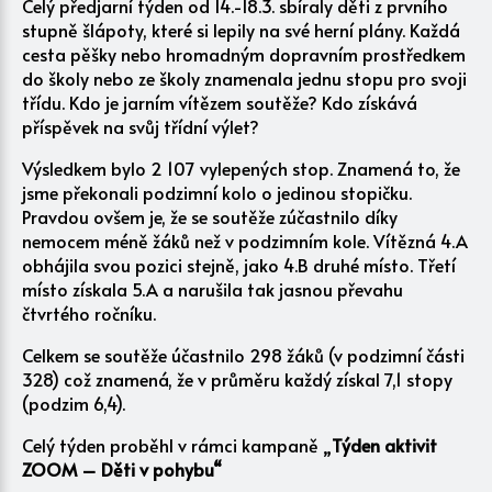
Celý předjarní týden od 14.-18.3. sbíraly děti z prvního
stupně šlápoty, které si lepily na své herní plány. Každá
cesta pěšky nebo hromadným dopravním prostředkem
do školy nebo ze školy znamenala jednu stopu pro svoji
třídu. Kdo je jarním vítězem soutěže? Kdo získává
příspěvek na svůj třídní výlet?
Výsledkem bylo 2 107 vylepených stop. Znamená to, že
jsme překonali podzimní kolo o jedinou stopičku.
Pravdou ovšem je, že se soutěže zúčastnilo díky
nemocem méně žáků než v podzimním kole. Vítězná 4.A
obhájila svou pozici stejně, jako 4.B druhé místo. Třetí
místo získala 5.A a narušila tak jasnou převahu
čtvrtého ročníku.
Celkem se soutěže účastnilo 298 žáků (v podzimní části
328) což znamená, že v průměru každý získal 7,1 stopy
(podzim 6,4).
Celý týden proběhl v rámci kampaně „
Týden aktivit
ZOOM – Děti v pohybu“