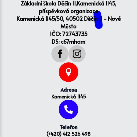
Základní škola Děčín II,Kamenická 1145,
příspěvková organizace
Kamenická 1145/50, 40502 Děčín II - Nové
Město
IČO: 72743735
DS: c67mham
Adresa
Kamenická 1145
Telefon
(+420) 412 526 498