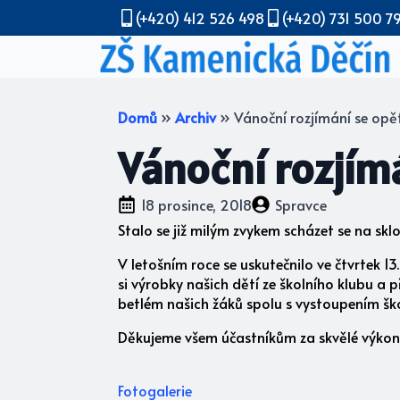
(+420) 412 526 498
(+420) 731 500 7
Domů
»
Archiv
»
Vánoční rozjímání se opě
Vánoční rozjímá
18 prosince, 2018
Spravce
Stalo se již milým zvykem scházet se na sklo
V letošním roce se uskutečnilo ve čtvrtek 1
si výrobky našich dětí ze školního klubu a p
betlém našich žáků spolu s vystoupením šk
Děkujeme všem účastníkům za skvělé výkon
Fotogalerie