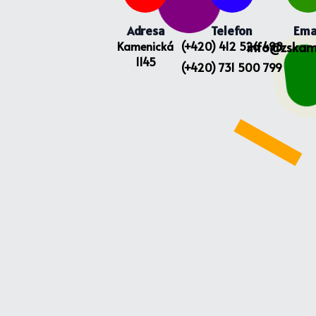
Adresa
Telefon
Ema
Kamenická
(+420) 412 526 498
info@zskam
1145
(+420) 731 500 799