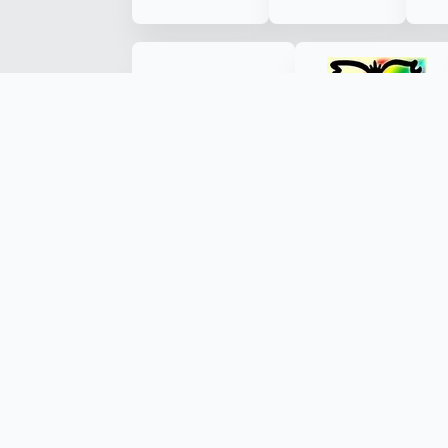
Made with ❤️ by Kryštof Tůma (RenderByte