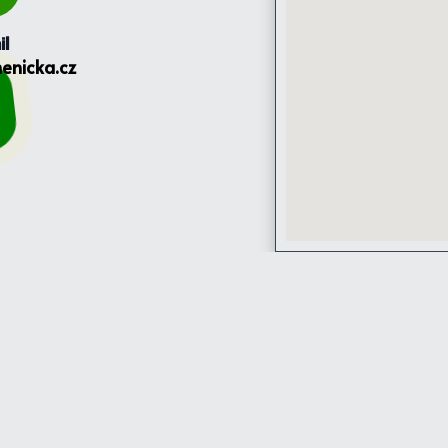
il
enicka.cz