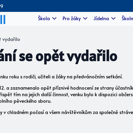
99
Škola
Pro žáky
Jídelna
Školn
t vydařilo
ní se opět vydařilo
nku roku s rodiči, učiteli a žáky na předvánočním setkání.
3.12. a zaznamenalo opět příznivé hodnocení ze strany účastní
řispět tím na jejich další činnost, venku bylo k dispozici občer
olního pěveckého sboru.
y v chladném počasí a všem návštěvníkům za společně stráve