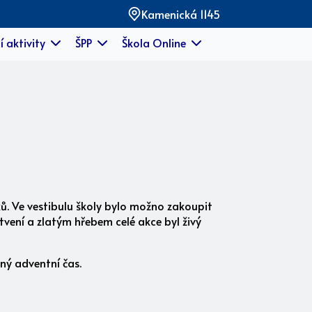
Kamenická 1145
í aktivity
ŠPP
Škola Online
ků. Ve vestibulu školy bylo možno zakoupit
stvení a zlatým hřebem celé akce byl živý
ný adventní čas.