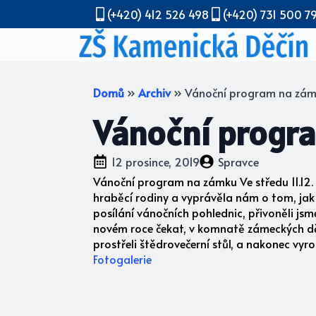
(+420) 412 526 498
(+420) 731 500 7
Domů
»
Archiv
»
Vánoční program na zá
Vánoční progr
12 prosince, 2019
Spravce
Vánoční program na zámku Ve středu 11.12. 
hraběcí rodiny a vyprávěla nám o tom, jak s
posílání vánočních pohlednic, přivoněli jsme
novém roce čekat, v komnatě zámeckých dětí
prostřeli štědrovečerní stůl, a nakonec vyr
Fotogalerie