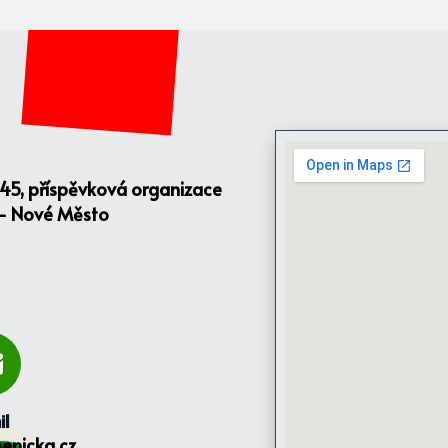
145, příspěvková organizace
 - Nové Město
il
enicka.cz