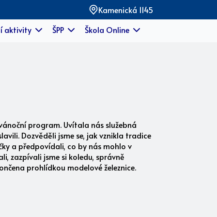
Kamenická 1145
í aktivity
ŠPP
Škola Online
 vánoční program. Uvítala nás služebná
ili. Dozvěděli jsme se, jak vznikla tradice
dičky a předpovídali, co by nás mohlo v
, zazpívali jsme si koledu, správně
akončena prohlídkou modelové železnice.