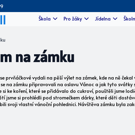
99
Škola
Pro žáky
Jídelna
Školn
mku
am na zámku
se prvňáčkové vydali na pěší výlet na zámek, kde na ně čekal
e na zámku připravovali na oslavu Vánoc a jak tyto svátky slav
 si ke koření, které se přidávalo do cukroví, pouštěli jsme lo
 jsme si prohlédli pod stromečkem dárky, které děti dostávali
obili svoji vlastní vánoční pohlednici. Návštěva zámku byla z