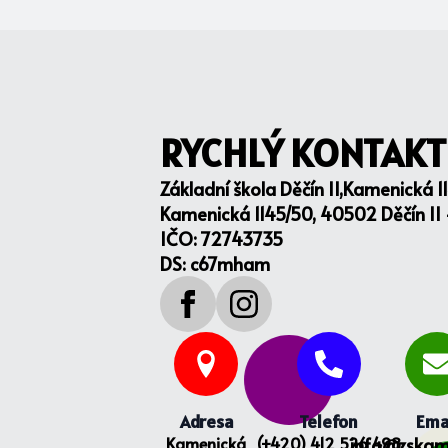
RYCHLÝ KONTAKT
Základní škola Děčín II,Kamenická 1
Kamenická 1145/50, 40502 Děčín II
IČO: 72743735
DS: c67mham
Adresa
Telefon
Ema
Kamenická
(+420) 412 526 498
info@zskam