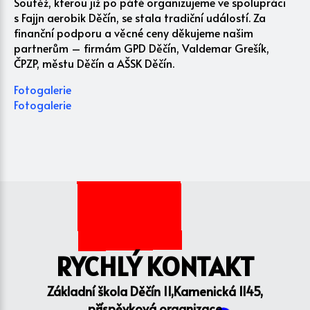
Soutěž, kterou již po páté organizujeme ve spolupráci
s Fajjn aerobik Děčín, se stala tradiční událostí. Za
finanční podporu a věcné ceny děkujeme našim
partnerům – firmám GPD Děčín, Valdemar Grešík,
ČPZP, městu Děčín a AŠSK Děčín.
Fotogalerie
Fotogalerie
RYCHLÝ KONTAKT
Základní škola Děčín II,Kamenická 1145,
příspěvková organizace