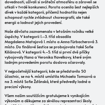
dovednosti, užívali si sváteční atmosféru a zároveň se
utkali v tvrdé konkurenci. Porota ocenila šest nejlepších
dívek v každé kategorii, přičemž hodnotila nejen
schopnost rychle zvládnout choreografii, ale také
energii a ladnost jejich provedení.
Naše děvčata zaznamenala v letošním ročníku velké
úspěchy. V kategorii 1.–3. tříd obsadila
Magdalena Matajová 1. místo a Anna Fürbacherová 3.
místo. Do finálové šestice se probojovala také Sofie
Kiliánová. V kategorii 4.–5. tříd si první dvě příčky
vybojovaly Hana a Veronika Havelkovy, které svým
ladným provedením porotu doslova očarovaly.
V nejpočetnější kategorii, kde se představilo 50
účastnic, se na 4. místě umístila Michaela Tomsová a
na 3. místě Sofie Žďánská, které předvedly ladné a
precizní výkony.
Všem našim soutěžícím gratulujeme k vynikajícím
výkonům a děkujeme za skvělou reprezentaci školy.