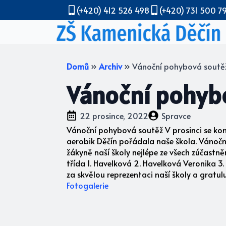
(+420) 412 526 498
(+420) 731 500 7
Domů
»
Archiv
»
Vánoční pohybová soutě
Vánoční pohyb
22 prosince, 2022
Spravce
Vánoční pohybová soutěž V prosinci se kon
aerobik Děčín pořádala naše škola. Vánoční
žákyně naší školy nejlépe ze všech zúčastně
třída 1. Havelková 2. Havelková Veronika 
za skvělou reprezentaci naší školy a gratu
Fotogalerie