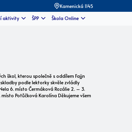
Kamenická 1145
í aktivity
ŠPP
Škola Online
h škol, kterou společně s oddílem Fajjn
skladby podle lektorky skvěle zvládly
 Nela 6. místo Čermáková Rozálie 2. – 3.
6. místo Potůčková Karolína Děkujeme všem