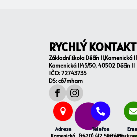
RYCHLÝ KONTAKT
Základní škola Děčín II,Kamenická 1
Kamenická 1145/50, 40502 Děčín II
IČO: 72743735
DS: c67mham
Adresa
Telefon
Ema
Kamenická
(+420) 412 526 498
info@zskam