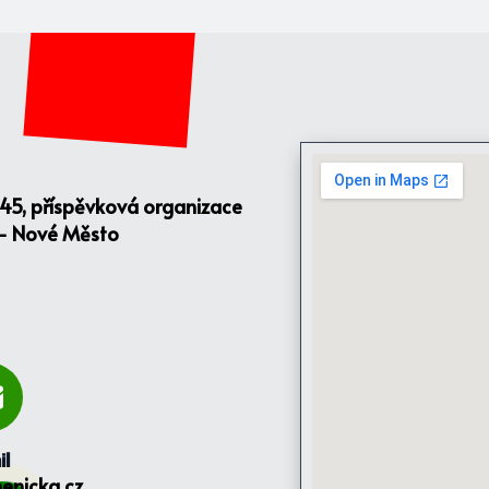
145, příspěvková organizace
 - Nové Město
il
enicka.cz