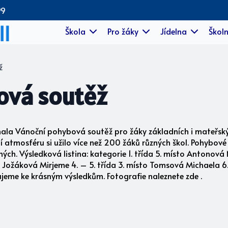
99
Škola
Pro žáky
Jídelna
Školn
ž
ová soutěž
ala Vánoční pohybová soutěž pro žáky základních i mateřskýc
 atmosféru si užilo více než 200 žáků různých škol. Pohybové 
ných. Výsledková listina: kategorie 1. třída 5. místo Antonová
3. Jožáková Mirjeme 4. – 5. třída 3. místo Tomsová Michaela 
lujeme ke krásným výsledkům. Fotografie naleznete zde .