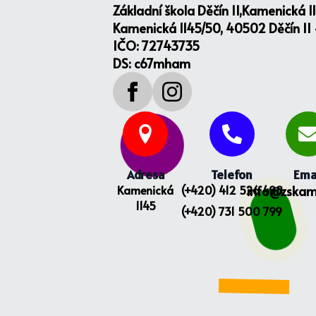
Základní škola Děčín II,Kamenická 1
Kamenická 1145/50, 40502 Děčín II
IČO: 72743735
DS: c67mham
Adresa
Telefon
Ema
Kamenická
(+420) 412 526 498
info@zskam
1145
(+420) 731 500 799