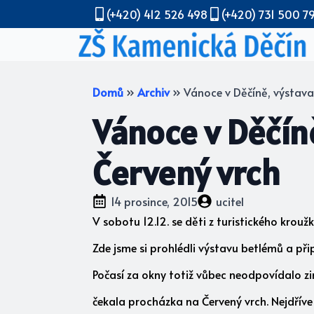
(+420) 412 526 498
(+420) 731 500 7
Domů
»
Archiv
»
Vánoce v Děčíně, výstava
Vánoce v Děčín
Červený vrch
14 prosince, 2015
ucitel
V sobotu 12.12. se děti z turistického kro
Zde jsme si prohlédli výstavu betlémů a při
Počasí za okny totiž vůbec neodpovídalo z
čekala procházka na Červený vrch. Nejdřív