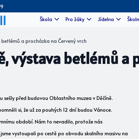
99
Škola
Pro žáky
Jídelna
Školn
 betlémů a procházka na Červený vrch
ě, výstava betlémů a 
užku sešly před budovou Oblastního muzea v Děčíně.
pomněli si, že už za pouhých 12 dní budou Vánoce.
imnímu období. Nám to nevadilo, protože nás
e jsme vystoupali po cestě po obvodu skalního masivu na