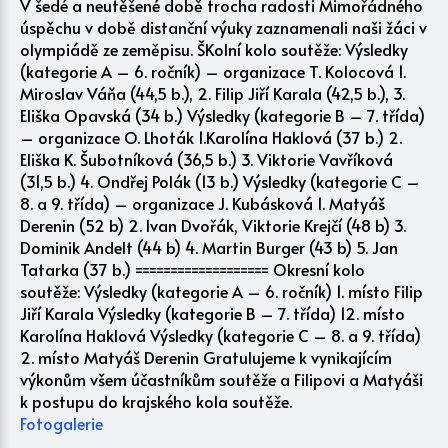
V šedé a neutěšené době trocha radosti Mimořádného
úspěchu v době distanční výuky zaznamenali naši žáci v
olympiádě ze zeměpisu. ŠKolní kolo soutěže: Výsledky
(kategorie A – 6. ročník) – organizace T. Kolocová 1.
Miroslav Váňa (44,5 b.), 2. Filip Jiří Karala (42,5 b.), 3.
Eliška Opavská (34 b.) Výsledky (kategorie B – 7. třída)
– organizace O. Lhoták 1.Karolína Haklová (37 b.) 2.
Eliška K. Šubotníková (36,5 b.) 3. Viktorie Vavříková
(31,5 b.) 4. Ondřej Polák (13 b.) Výsledky (kategorie C –
8. a 9. třída) – organizace J. Kubásková 1. Matyáš
Derenin (52 b) 2. Ivan Dvořák, Viktorie Krejčí (48 b) 3.
Dominik Andelt (44 b) 4. Martin Burger (43 b) 5. Jan
Tatarka (37 b.) =================== Okresní kolo
soutěže: Výsledky (kategorie A – 6. ročník) 1. místo Filip
Jiří Karala Výsledky (kategorie B – 7. třída) 12. místo
Karolína Haklová Výsledky (kategorie C – 8. a 9. třída)
2. místo Matyáš Derenin Gratulujeme k vynikajícím
výkonům všem účastníkům soutěže a Filipovi a Matyáši
k postupu do krajského kola soutěže.
Fotogalerie