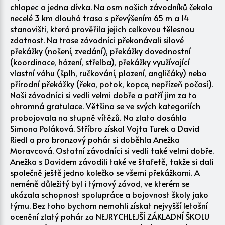
chlapec a jedna dívka. Na osm našich závodníků čekala
necelé 3 km dlouhá trasa s převýšením 65 m a 14
stanovišti, která prověřila jejich celkovou tělesnou
zdatnost. Na trase závodníci překonávali silové
překážky (nošení, zvedání), překážky dovednostní
(koordinace, házení, střelba), překážky využívající
vlastní váhu (šplh, ručkování, plazení, angličáky) nebo
přírodní překážky (řeka, potok, kopce, nepřízeň počasí).
Naši závodníci si vedli velmi dobře a patří jim za to
ohromná gratulace. Většina se ve svých kategoriích
probojovala na stupně vítězů. Na zlato dosáhla
Simona Poláková. Stříbro získal Vojta Turek a David
Riedl a pro bronzový pohár si doběhla Anežka
Moravcová. Ostatní závodníci si vedli také velmi dobře.
Anežka s Davidem závodili také ve štafetě, takže si dali
společně ještě jedno kolečko se všemi překážkami. A
neméně důležitý byl i týmový závod, ve kterém se
ukázala schopnost spolupráce a bojovnost školy jako
týmu. Bez toho bychom nemohli získat nejvyšší letošní
ocenění zlatý pohár za NEJRYCHLEJŠÍ ZÁKLADNÍ ŠKOLU