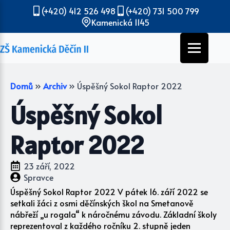
(+420) 412 526 498
(+420) 731 500 799
Kamenická 1145
Domů
»
Archiv
»
Úspěšný Sokol Raptor 2022
Úspěšný Sokol
Raptor 2022
23 září, 2022
Spravce
Úspěšný Sokol Raptor 2022 V pátek 16. září 2022 se
setkali žáci z osmi děčínských škol na Smetanově
nábřeží „u rogala“ k náročnému závodu. Základní školy
reprezentoval z každého ročníku 2. stupně jeden