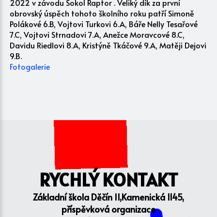
2022 v závodu Sokol Raptor . Veliký dík za první
obrovský úspěch tohoto školního roku patří Simoně
Polákové 6.B, Vojtovi Turkovi 6.A, Báře Nelly Tesařové
7.C, Vojtovi Strnadovi 7.A, Anežce Moravcové 8.C,
Davidu Riedlovi 8.A, Kristýně Tkáčové 9.A, Matěji Dejovi
9.B.
Fotogalerie
RYCHLÝ KONTAKT
Základní škola Děčín II,Kamenická 1145,
příspěvková organizace