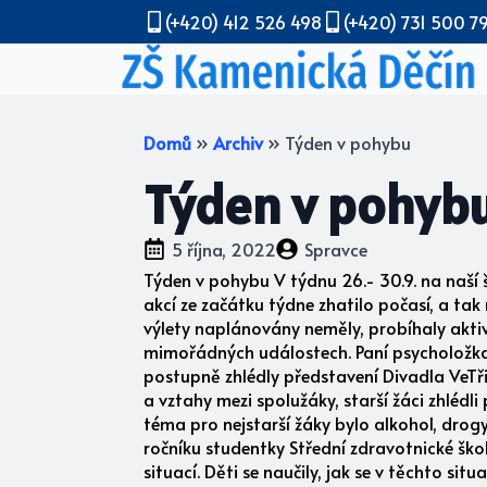
(+420) 412 526 498
(+420) 731 500 7
Domů
»
Archiv
»
Týden v pohybu
Týden v pohyb
5 října, 2022
Spravce
Týden v pohybu V týdnu 26.- 30.9. na naší
akcí ze začátku týdne zhatilo počasí, a tak 
výlety naplánovány neměly, probíhaly aktiv
mimořádných událostech. Paní psycholožka s
postupně zhlédly představení Divadla VeTř
a vztahy mezi spolužáky, starší žáci zhléd
téma pro nejstarší žáky bylo alkohol, drog
ročníku studentky Střední zdravotnické ško
situací. Děti se naučily, jak se v těchto si