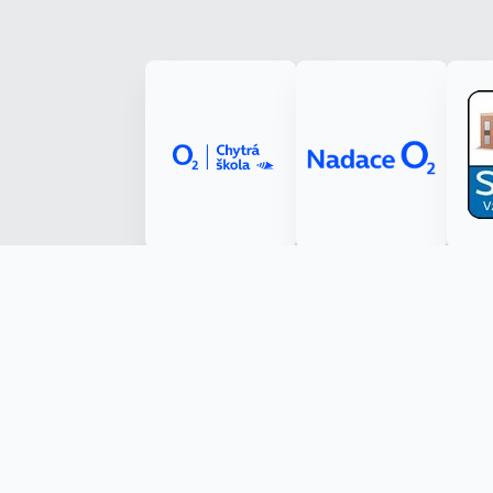
Made with ❤️ by Kryštof Tůma (RenderByte