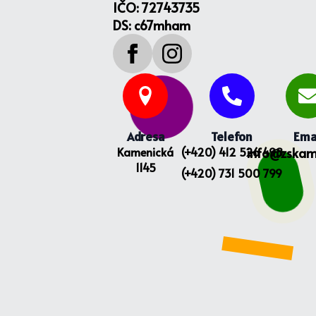
IČO: 72743735
DS: c67mham
Adresa
Telefon
Ema
Kamenická
(+420) 412 526 498
info@zskam
1145
(+420) 731 500 799