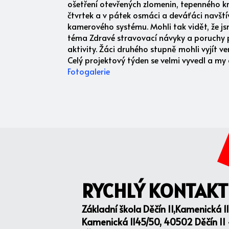
ošetření otevřených zlomenin, tepenného krv
čtvrtek a v pátek osmáci a deváťáci navštívili
kamerového systému. Mohli tak vidět, že js
téma Zdravé stravovací návyky a poruchy p
aktivity. Žáci druhého stupně mohli vyjít v
Celý projektový týden se velmi vyvedl a my 
Fotogalerie
RYCHLÝ KONTAKT
Základní škola Děčín II,Kamenická 1
Kamenická 1145/50, 40502 Děčín II