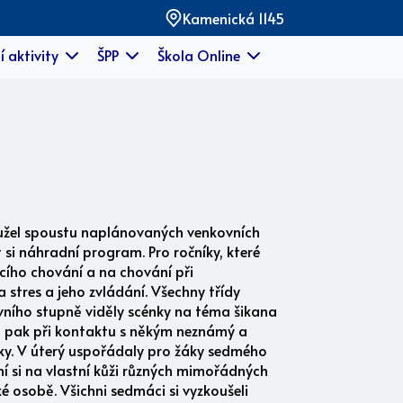
Kamenická 1145
í aktivity
ŠPP
Škola Online
hužel spoustu naplánovaných venkovních
t si náhradní program. Pro ročníky, které
cího chování a na chování při
 stres a jeho zvládání. Všechny třídy
vního stupně viděly scénky na téma šikana
ště pak při kontaktu s někým neznámý a
žáky. V úterý uspořádaly pro žáky sedmého
í si na vlastní kůži různých mimořádných
ké osobě. Všichni sedmáci si vyzkoušeli