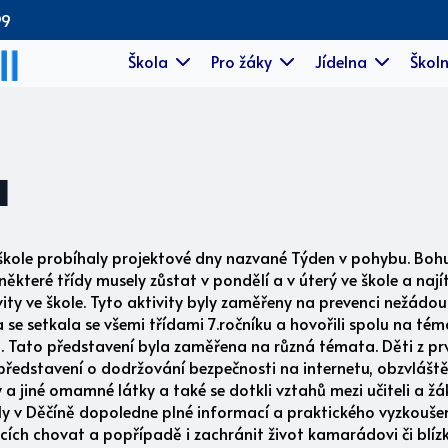
99
Škola
Pro žáky
Jídelna
Školn
u
 škole probíhaly projektové dny nazvané Týden v pohybu. Bo
některé třídy musely zůstat v pondělí a v úterý ve škole a nají
ity ve škole. Tyto aktivity byly zaměřeny na prevenci nežádou
e setkala se všemi třídami 7.ročníku a hovořili spolu na téma
i. Tato představení byla zaměřena na různá témata. Děti z pr
li představení o dodržování bezpečnosti na internetu, obzvlá
y a jiné omamné látky a také se dotkli vztahů mezi učiteli a 
ly v Děčíně dopoledne plné informací a praktického vyzkoušen
tuacích chovat a popřípadě i zachránit život kamarádovi či blíz