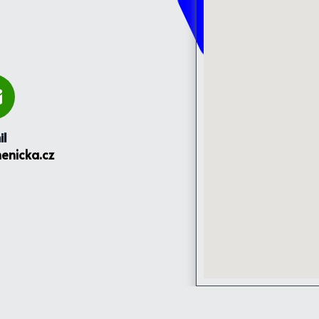
il
enicka.cz