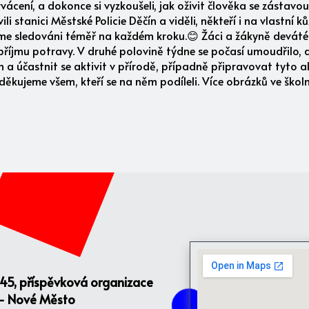
ácení, a dokonce si vyzkoušeli, jak oživit člověka se zástavou
 stanici Městské Policie Děčín a viděli, někteří i na vlastní kůž
me sledováni téměř na každém kroku.😊 Žáci a žákyně devátého
říjmu potravy. V druhé polovině týdne se počasí umoudřilo, 
en a účastnit se aktivit v přírodě, případně připravovat tyto 
děkujeme všem, kteří se na něm podíleli. Více obrázků ve školní
145, příspěvková organizace
 - Nové Město