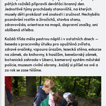
pátých ročníků připravili deváťáci branný den.
Jednotlivé týmy procházely stanoviště, na kterých
musely děti prokázat své znalosti i zručnost. Nechybělo
poznávání rostlin a živočichů, stavba stanu,
zdravověda, orientace na mapě, dopravní značky, ani
oblíbená střelba.
Každá třída měla pestrou náplň i v ostatních dnech –
beseda s pracovníky útulku pro opuštěná zvířata,
zdravé svačinky, vzpoura úrazům, lezecká stěna, exkurze
na zámek, do knihovny, k hasičům, benešovský zámek,
botanická zahrada v Liberci, kamerový systém městské
policie, muzeum civilní obrany…každý si přišel na své a
za rok se zase těšíme.