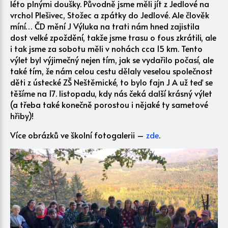
léto plnými doušky. Původně jsme měli jít z Jedlové na
vrchol Plešivec, Stožec a zpátky do Jedlové. Ale člověk
míní… ČD mění J Výluka na trati nám hned zajistila
dost velké zpoždění, takže jsme trasu o fous zkrátili, ale
i tak jsme za sobotu měli v nohách cca 15 km. Tento
výlet byl výjimečný nejen tím, jak se vydařilo počasí, ale
také tím, že nám celou cestu dělaly veselou společnost
děti z ústecké ZŠ Neštěmické, to bylo fajn J A už teď se
těšíme na 17. listopadu, kdy nás čeká další krásný výlet
(a třeba také konečně porostou i nějaké ty sametové
hřiby)!
Více obrázků ve školní fotogalerii –
zde
.