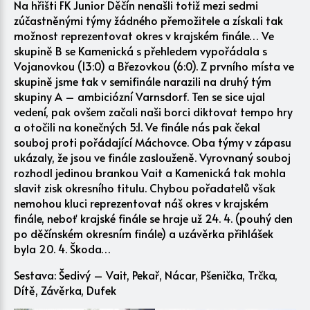
Na hřišti FK Junior Děčín nenašli totiž mezi sedmi
zúčastněnými týmy žádného přemožitele a získali tak
možnost reprezentovat okres v krajském finále… Ve
skupině B se Kamenická s přehledem vypořádala s
Vojanovkou (13:0) a Březovkou (6:0). Z prvního místa ve
skupině jsme tak v semifinále narazili na druhý tým
skupiny A – ambiciózní Varnsdorf. Ten se sice ujal
vedení, pak ovšem začali naši borci diktovat tempo hry
a otočili na konečných 5:1. Ve finále nás pak čekal
souboj proti pořádající Máchovce. Oba týmy v zápasu
ukázaly, že jsou ve finále zaslouženě. Vyrovnaný souboj
rozhodl jedinou brankou Vait a Kamenická tak mohla
slavit zisk okresního titulu. Chybou pořadatelů však
nemohou kluci reprezentovat náš okres v krajském
finále, neboť krajské finále se hraje už 24. 4. (pouhý den
po děčínském okresním finále) a uzávěrka přihlášek
byla 20. 4. Škoda…
Sestava: Šedivý – Vait, Pekař, Nácar, Pšenička, Trčka,
Dítě, Závěrka, Dufek