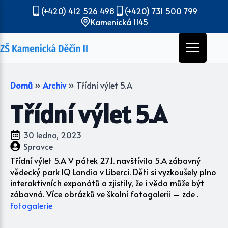
(+420) 412 526 498
(+420) 731 500 799
Kamenická 1145
Domů
»
Archiv
»
Třídní výlet 5.A
Třídní výlet 5.A
30 ledna, 2023
Spravce
Třídní výlet 5.A V pátek 27.1. navštívila 5.A zábavný
vědecký park IQ Landia v Liberci. Děti si vyzkoušely plno
interaktivních exponátů a zjistily, že i věda může být
zábavná. Více obrázků ve školní fotogalerii – zde .
Fotogalerie