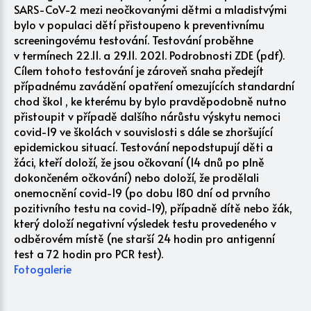
SARS-CoV-2 mezi neočkovanými dětmi a mladistvými
bylo v populaci dětí přistoupeno k preventivnímu
screeningovému testování. Testování proběhne
v termínech 22.11. a 29.11. 2021. Podrobnosti ZDE (pdf).
Cílem tohoto testování je zároveň snaha předejít
případnému zavádění opatření omezujících standardní
chod škol , ke kterému by bylo pravděpodobně nutno
přistoupit v případě dalšího nárůstu výskytu nemoci
covid-19 ve školách v souvislosti s dále se zhoršující
epidemickou situací. Testování nepodstupují děti a
žáci, kteří doloží, že jsou očkovaní (14 dnů po plně
dokončeném očkování) nebo doloží, že prodělali
onemocnění covid-19 (po dobu 180 dní od prvního
pozitivního testu na covid-19), případně dítě nebo žák,
který doloží negativní výsledek testu provedeného v
odběrovém místě (ne starší 24 hodin pro antigenní
test a 72 hodin pro PCR test).
Fotogalerie