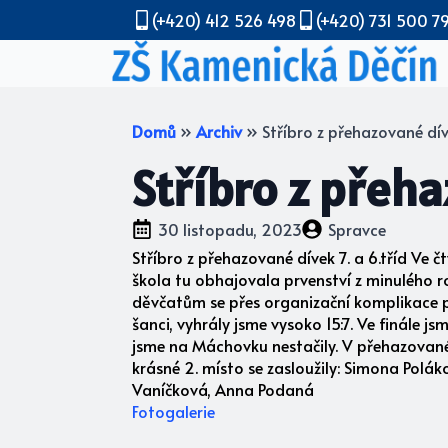
(+420) 412 526 498
(+420) 731 500 7
Domů
»
Archiv
»
Stříbro z přehazované díve
Stříbro z přeha
30 listopadu, 2023
Spravce
Stříbro z přehazované dívek 7. a 6.tříd Ve 
škola tu obhajovala prvenství z minulého r
děvčatům se přes organizační komplikace po
šanci, vyhrály jsme vysoko 15:7. Ve finále j
jsme na Máchovku nestačily. V přehazované 
krásné 2. místo se zasloužily: Simona Polá
Vaníčková, Anna Podaná
Fotogalerie