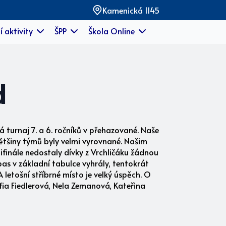
Kamenická 1145
í aktivity
ŠPP
Škola Online
d
á turnaj 7. a 6. ročníků v přehazované. Naše
většiny týmů byly velmi vyrovnané. Našim
finále nedostaly dívky z Vrchličáku žádnou
ápas v základní tabulce vyhrály, tentokrát
letošní stříbrné místo je velký úspěch. O
fia Fiedlerová, Nela Zemanová, Kateřina