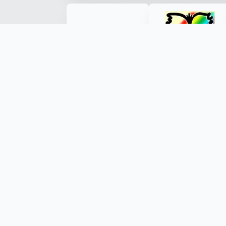
Made with ❤️ by Kryštof Tůma (RenderByte