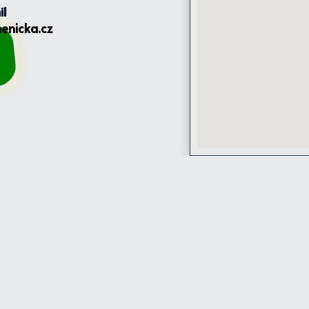
il
enicka.cz