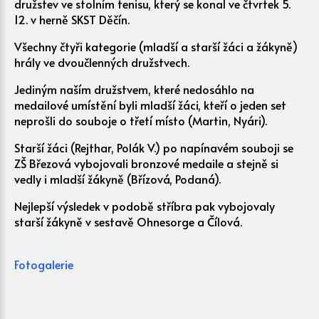
družstev ve stolním tenisu, který se konal ve čtvrtek 5.
12. v herně SKST Děčín.
Všechny čtyři kategorie (mladší a starší žáci a žákyně)
hrály ve dvoučlenných družstvech.
Jediným naším družstvem, které nedosáhlo na
medailové umístění byli mladší žáci, kteří o jeden set
neprošli do souboje o třetí místo (Martin, Nyári).
Starší žáci (Rejthar, Polák V.) po napínavém souboji se
ZŠ Březová vybojovali bronzové medaile a stejně si
vedly i mladší žákyně (Břízová, Podaná).
Nejlepší výsledek v podobě stříbra pak vybojovaly
starší žákyně v sestavě Ohnesorge a Čílová.
Fotogalerie