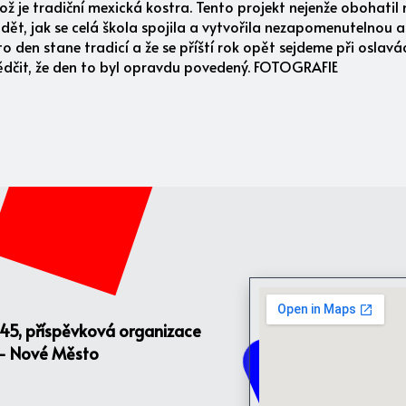
což je tradiční mexická kostra. Tento projekt nejenže obohatil 
vidět, jak se celá škola spojila a vytvořila nezapomenutelnou
to den stane tradicí a že se příští rok opět sejdeme při osla
vědčit, že den to byl opravdu povedený. FOTOGRAFIE
145, příspěvková organizace
 - Nové Město