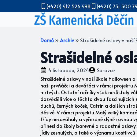
(+420) 412 526 498
(+420) 731 500 7
Domů
»
Archiv
»
Strašidelné oslavy v naší 
Strašidelné osl
4 listopadu, 2024
Spravce
Strašidelné oslavy v naší škole Halloween a
naši prvňáčci a devátáci v rámci projektu 
mrtvých. Ostatní ročníky však nezůstaly vůb
dozvěděli více o těchto dvou fascinujících 
duchů, černých koček, Catrin a dalších stra
děsivé. V rámci projektu Malý velký kamarád
třídy nezaváhaly a vyřezané dýně rovnou vy
přinesl do školy barevné a radostné oslavy.
jídly zesnulých, a také o významu kostlivc