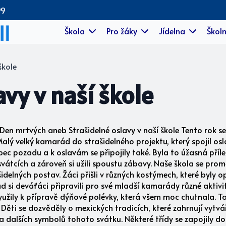
99
Škola
Pro žáky
Jídelna
Školn
škole
avy v naší škole
 Den mrtvých aneb Strašidelné oslavy v naší škole Tento rok se 
Malý velký kamarád do strašidelného projektu, který spojil o
ec pozadu a k oslavám se připojily také. Byla to úžasná přílež
svátcích a zároveň si užili spoustu zábavy. Naše škola se promě
šidelných postav. Žáci přišli v různých kostýmech, které byly
 si deváťáci připravili pro své mladší kamarády různé aktivit
užily k přípravě dýňové polévky, která všem moc chutnala. Ta
 Děti se dozvěděly o mexických tradicích, které zahrnují vytv
ů a dalších symbolů tohoto svátku. Některé třídy se zapojily 