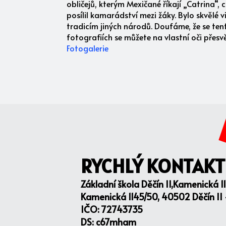
obličejů, kterým Mexičané říkají „Catrina“, 
posílil kamarádství mezi žáky. Bylo skvělé 
tradicím jiných národů. Doufáme, že se ten
fotografiích se můžete na vlastní oči přes
Fotogalerie
RYCHLÝ KONTAKT
Základní škola Děčín II,Kamenická 1
Kamenická 1145/50, 40502 Děčín II
IČO: 72743735
DS: c67mham