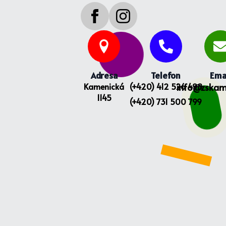
Adresa
Telefon
Ema
Kamenická
(+420) 412 526 498
info@zskam
1145
(+420) 731 500 799