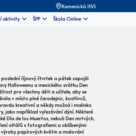
Kamenická 1145
í aktivity
ŠPP
Škola Online
poslední říjnový čtvrtek a pátek zapojili
slavy Halloweenu a mexického svátku Den
itost pro všechny děti a učitele, aby se
nila v místo plné čarodejnic, kostlivců,
 opravdu kreativní a někdy možná i malinko
y, jako například vyřezávání dýní. Některé
ké Día de los Muertos, neboli Den mrtvých,
áření oltářů s fotografiemi a oblíbenými
do výroby papírových květin a malování