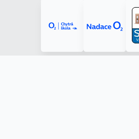
Made with ❤️ by Kryštof Tůma (RenderByte