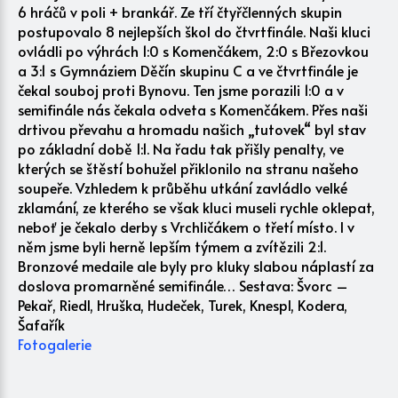
6 hráčů v poli + brankář. Ze tří čtyřčlenných skupin
postupovalo 8 nejlepších škol do čtvrtfinále. Naši kluci
ovládli po výhrách 1:0 s Komenčákem, 2:0 s Březovkou
a 3:1 s Gymnáziem Děčín skupinu C a ve čtvrtfinále je
čekal souboj proti Bynovu. Ten jsme porazili 1:0 a v
semifinále nás čekala odveta s Komenčákem. Přes naši
drtivou převahu a hromadu našich „tutovek“ byl stav
po základní době 1:1. Na řadu tak přišly penalty, ve
kterých se štěstí bohužel přiklonilo na stranu našeho
soupeře. Vzhledem k průběhu utkání zavládlo velké
zklamání, ze kterého se však kluci museli rychle oklepat,
neboť je čekalo derby s Vrchličákem o třetí místo. I v
něm jsme byli herně lepším týmem a zvítězili 2:1.
Bronzové medaile ale byly pro kluky slabou náplastí za
doslova promarněné semifinále… Sestava: Švorc –
Pekař, Riedl, Hruška, Hudeček, Turek, Knespl, Kodera,
Šafařík
Fotogalerie