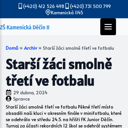
(+420) 412 526 498
(+420) 731 500 799
Kamenická 1145
Domů
»
Archiv
»
Starší žáci smolně třetí ve fotbalu
Starší žáci smolně
třetí ve fotbalu
29 dubna, 2024
Spravce
Starší žáci smolně třetí ve fotbalu Pěkné třetí místo
obsadili naši kluci v okresním finále v minifotbalu, které
se odehrálo ve středu 24.5. na hřišti FK Junior Děčín.
Turnaj za účasti rekordních 12 škol se odehrál systémem