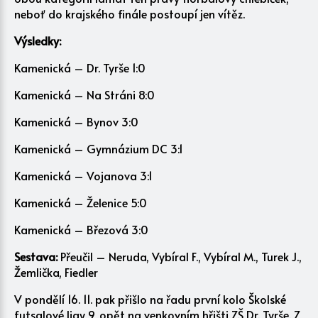
neboť do krajského finále postoupí jen vítěz.
Výsledky:
Kamenická – Dr. Tyrše 1:0
Kamenická – Na Stráni 8:0
Kamenická – Bynov 3:0
Kamenická – Gymnázium DC 3:1
Kamenická – Vojanova 3:1
Kamenická – Želenice 5:0
Kamenická – Březová 3:0
Sestava:
Přeučil – Neruda, Vybíral F., Vybíral M., Turek J.,
Žemlička, Fiedler
V pondělí 16. 11. pak přišlo na řadu první kolo Školské
futsalové ligy 9, opět na venkovním hřišti ZŠ Dr. Tyrše. Z