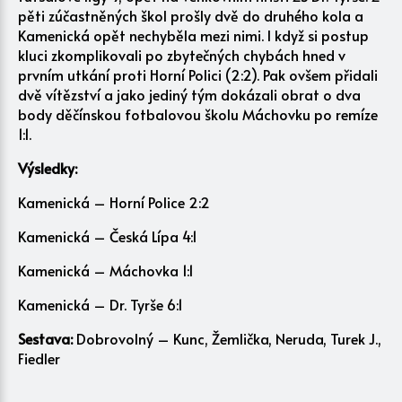
pěti zúčastněných škol prošly dvě do druhého kola a
Kamenická opět nechyběla mezi nimi. I když si postup
kluci zkomplikovali po zbytečných chybách hned v
prvním utkání proti Horní Polici (2:2). Pak ovšem přidali
dvě vítězství a jako jediný tým dokázali obrat o dva
body děčínskou fotbalovou školu Máchovku po remíze
1:1.
Výsledky:
Kamenická – Horní Police 2:2
Kamenická – Česká Lípa 4:1
Kamenická – Máchovka 1:1
Kamenická – Dr. Tyrše 6:1
Sestava:
Dobrovolný – Kunc, Žemlička, Neruda, Turek J.,
Fiedler