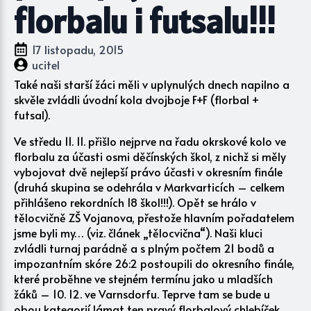
florbalu i futsalu!!!
17 listopadu, 2015
ucitel
Také naši starší žáci měli v uplynulých dnech napilno a
skvěle zvládli úvodní kola dvojboje F+F (florbal +
futsal).
Ve středu 11. 11. přišlo nejprve na řadu okrskové kolo ve
florbalu za účasti osmi děčínských škol, z nichž si měly
vybojovat dvě nejlepší právo účasti v okresním finále
(druhá skupina se odehrála v Markvarticích – celkem
přihlášeno rekordních 18 škol!!!). Opět se hrálo v
tělocvičně ZŠ Vojanova, přestože hlavním pořadatelem
jsme byli my… (viz. článek „tělocvična“). Naši kluci
zvládli turnaj parádně a s plným počtem 21 bodů a
impozantním skóre 26:2 postoupili do okresního finále,
které proběhne ve stejném termínu jako u mladších
žáků – 10. 12. ve Varnsdorfu. Teprve tam se bude u
obou kategorií lámat ten pravý florbalový chlebíček,