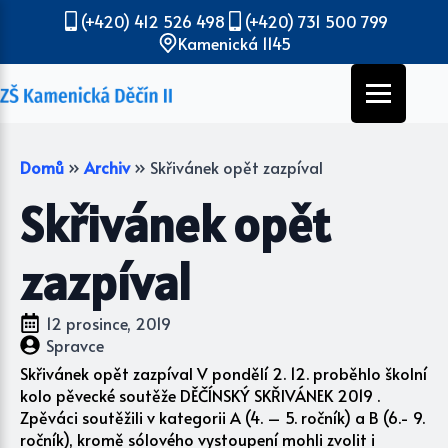
(+420) 412 526 498
(+420) 731 500 799
Kamenická 1145
Domů
»
Archiv
»
Skřivánek opět zazpíval
Skřivánek opět
zazpíval
12 prosince, 2019
Spravce
Skřivánek opět zazpíval V pondělí 2. 12. proběhlo školní
kolo pěvecké soutěže DĚČÍNSKÝ SKŘIVÁNEK 2019 .
Zpěváci soutěžili v kategorii A (4. – 5. ročník) a B (6.- 9.
ročník), kromě sólového vystoupení mohli zvolit i