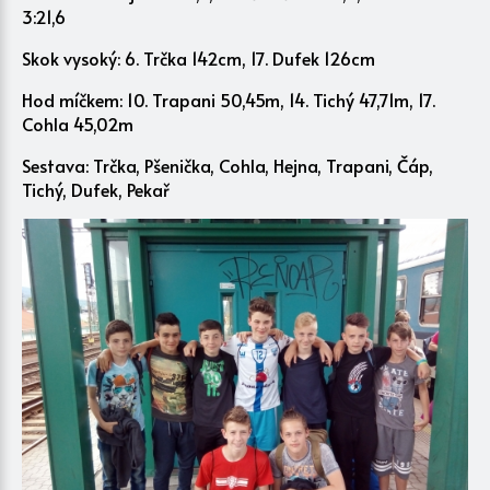
3:21,6
Skok vysoký: 6. Trčka 142cm, 17. Dufek 126cm
Hod míčkem: 10. Trapani 50,45m, 14. Tichý 47,71m, 17.
Cohla 45,02m
Sestava: Trčka, Pšenička, Cohla, Hejna, Trapani, Čáp,
Tichý, Dufek, Pekař