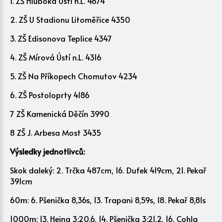
1. ZŠ Hluboká Ústí n.L. 4674
2. ZŠ U Stadionu Litoměřice 4350
3. ZŠ Edisonova Teplice 4347
4. ZŠ Mírová Ústí n.L. 4316
5. ZŠ Na Příkopech Chomutov 4234
6. ZŠ Postoloprty 4186
7 ZŠ Kamenická Děčín 3990
8 ZŠ J. Arbesa Most 3435
Výsledky jednotlivců:
Skok daleký: 2. Trčka 487cm, 16. Dufek 419cm, 21. Pekař
391cm
60m: 6. Pšenička 8,36s, 13. Trapani 8,59s, 18. Pekař 8,81s
1000m: 13. Hejna 3:20,6, 14. Pšenička 3:21,2, 16. Cohla