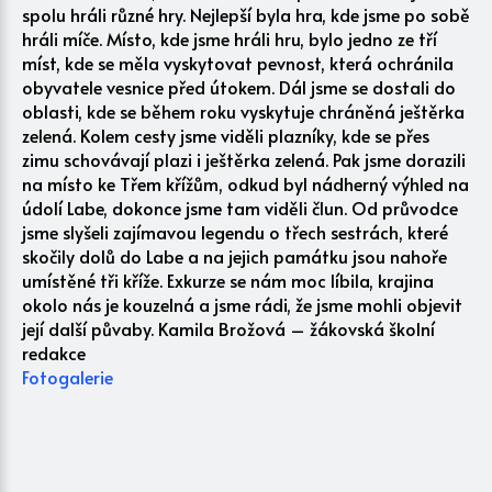
spolu hráli různé hry. Nejlepší byla hra, kde jsme po sobě
hráli míče. Místo, kde jsme hráli hru, bylo jedno ze tří
míst, kde se měla vyskytovat pevnost, která ochránila
obyvatele vesnice před útokem. Dál jsme se dostali do
oblasti, kde se během roku vyskytuje chráněná ještěrka
zelená. Kolem cesty jsme viděli plazníky, kde se přes
zimu schovávají plazi i ještěrka zelená. Pak jsme dorazili
na místo ke Třem křížům, odkud byl nádherný výhled na
údolí Labe, dokonce jsme tam viděli člun. Od průvodce
jsme slyšeli zajímavou legendu o třech sestrách, které
skočily dolů do Labe a na jejich památku jsou nahoře
umístěné tři kříže. Exkurze se nám moc líbila, krajina
okolo nás je kouzelná a jsme rádi, že jsme mohli objevit
její další půvaby. Kamila Brožová – žákovská školní
redakce
Fotogalerie