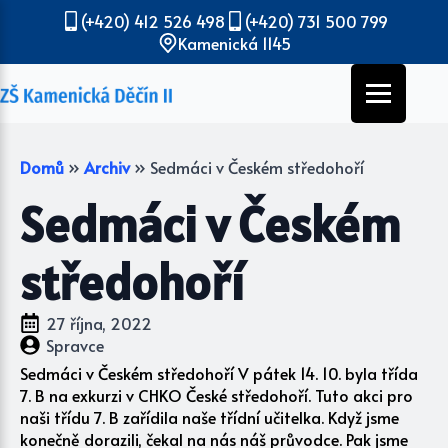
(+420) 412 526 498
(+420) 731 500 799
Kamenická 1145
Domů
»
Archiv
»
Sedmáci v Českém středohoří
Sedmáci v Českém
středohoří
27 října, 2022
Spravce
Sedmáci v Českém středohoří V pátek 14. 10. byla třída
7. B na exkurzi v CHKO České středohoří. Tuto akci pro
naši třídu 7. B zařídila naše třídní učitelka. Když jsme
konečně dorazili, čekal na nás náš průvodce. Pak jsme