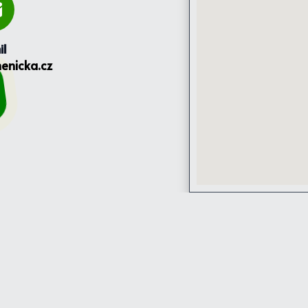
il
enicka.cz