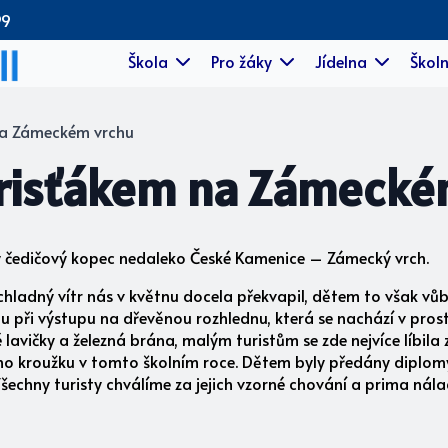
99
Škola
Pro žáky
Jídelna
Školn
 na Zámeckém vrchu
urisťákem na Zámecké
zný čedičový kopec nedaleko České Kamenice – Zámecký vrch.
chladný vítr nás v květnu docela překvapil, dětem to však vů
u při výstupu na dřevěnou rozhlednu, která se nachází v pros
lavičky a železná brána, malým turistům se zde nejvíce líbila
kého kroužku v tomto školním roce. Dětem byly předány diplo
echny turisty chválíme za jejich vzorné chování a prima nálad