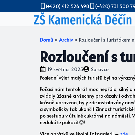
(+420) 412 526 498
(+420) 731 500 7
Domů
»
Archiv
»
Rozloučení s turisťákem
Rozloučení s t
19 května, 2025
Spravce
Poslední výlet malých turistů byl na výra
Počasí nám tentokrát moc nepřálo, silný a 
zvládly úžasně a všechny prokázaly i odvah
krásně upraveno, byly zde instalovány nové 
a symbolicky tak ukončit činnost turistic
po sestupu v útulné cukrárně na náměstí. Vš
nedokáže pokazit😊!
Více obrázků ve školní fotogalerii –
zde
.