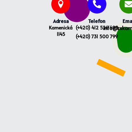
Adresa
Telefon
Ema
Kamenická
(+420) 412 526 498
info@zskam
1145
(+420) 731 500 799