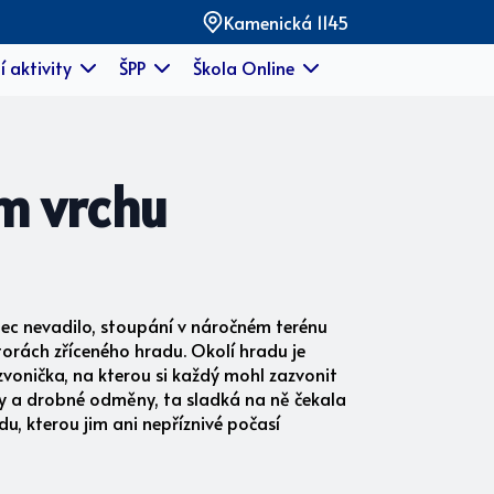
Kamenická 1145
í aktivity
ŠPP
Škola Online
m vrchu
bec nevadilo, stoupání v náročném terénu
torách zříceného hradu. Okolí hradu je
 zvonička, na kterou si každý mohl zazvonit
my a drobné odměny, ta sladká na ně čekala
u, kterou jim ani nepříznivé počasí