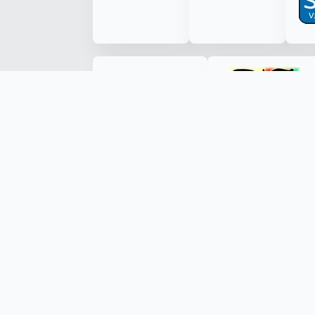
Made with ❤️ by Kryštof Tůma (RenderByte