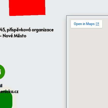
145, příspěvková organizace
 - Nové Město
il
enicka.cz