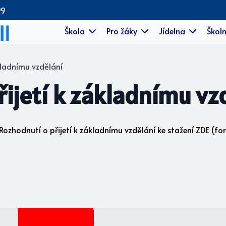
99
Škola
Pro žáky
Jídelna
Školn
kladnímu vzdělání
ijetí k základnímu vz
Rozhodnutí o přijetí k základnímu vzdělání ke stažení ZDE (for