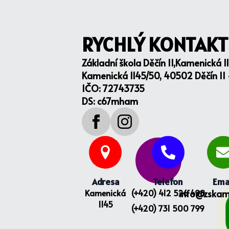
RYCHLÝ KONTAKT
Základní škola Děčín II,Kamenická 1
Kamenická 1145/50, 40502 Děčín II
IČO: 72743735
DS: c67mham
Adresa
Telefon
Ema
Kamenická
(+420) 412 526 498
info@zskam
1145
(+420) 731 500 799