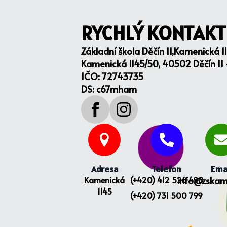
RYCHLÝ KONTAKT
Základní škola Děčín II,Kamenická 1
Kamenická 1145/50, 40502 Děčín II
IČO: 72743735
DS: c67mham
Adresa
Telefon
Ema
Kamenická
(+420) 412 526 498
info@zskam
1145
(+420) 731 500 799