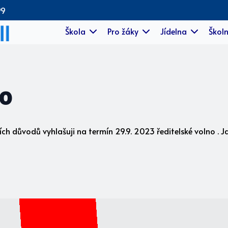
99
Škola
Pro žáky
Jídelna
Školn
no
ch důvodů vyhlašuji na termín 29.9. 2023 ředitelské volno . Ja