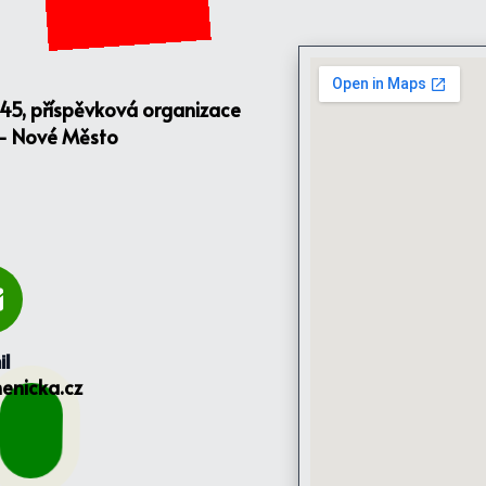
145, příspěvková organizace
 - Nové Město
il
enicka.cz