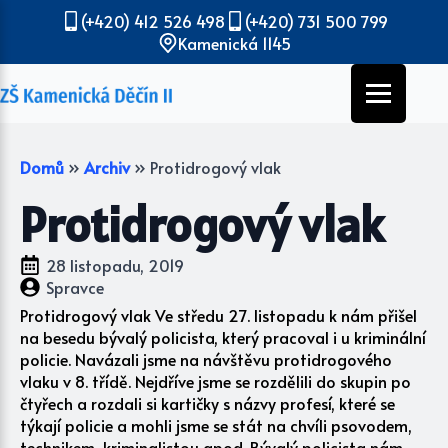
(+420) 412 526 498
(+420) 731 500 799
Kamenická 1145
Domů
»
Archiv
»
Protidrogový vlak
Protidrogový vlak
28 listopadu, 2019
Spravce
Protidrogový vlak Ve středu 27. listopadu k nám přišel
na besedu bývalý policista, který pracoval i u kriminální
policie. Navázali jsme na návštěvu protidrogového
vlaku v 8. třídě. Nejdříve jsme se rozdělili do skupin po
čtyřech a rozdali si kartičky s názvy profesí, které se
týkají policie a mohli jsme se stát na chvíli psovodem,
technikem, kriminalistou apod. Bývalý policista nám