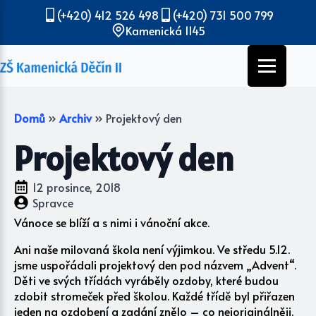
(+420) 412 526 498
(+420) 731 500 799
Kamenická 1145
Domů
»
Archiv
»
Projektový den
Projektový den
12 prosince, 2018
Spravce
Vánoce se blíží a s nimi i vánoční akce.
Ani naše milovaná škola není výjimkou. Ve středu 5.12.
jsme uspořádali projektový den pod názvem „Advent“.
Děti ve svých třídách vyráběly ozdoby, které budou
zdobit stromeček před školou. Každé třídě byl přiřazen
jeden na ozdobení a zadání znělo – co nejoriginálněji.