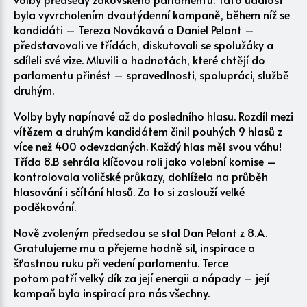
byla vyvrcholením dvoutýdenní kampaně, během níž se
kandidáti – Tereza Nováková a Daniel Pelant –
představovali ve třídách, diskutovali se spolužáky a
sdíleli své vize. Mluvili o hodnotách, které chtějí do
parlamentu přinést – spravedlnosti, spolupráci, službě
druhým.
Volby byly napínavé až do posledního hlasu. Rozdíl mezi
vítězem a druhým kandidátem činil pouhých 9 hlasů z
více než 400 odevzdaných. Každý hlas měl svou váhu!
Třída 8.B sehrála klíčovou roli jako volební komise –
kontrolovala voličské průkazy, dohlížela na průběh
hlasování i sčítání hlasů. Za to si zaslouží velké
poděkování.
Nově zvoleným předsedou se stal Dan Pelant z 8.A.
Gratulujeme mu a přejeme hodně sil, inspirace a
šťastnou ruku při vedení parlamentu. Terce
potom patří velký dík za její energii a nápady – její
kampaň byla inspirací pro nás všechny.