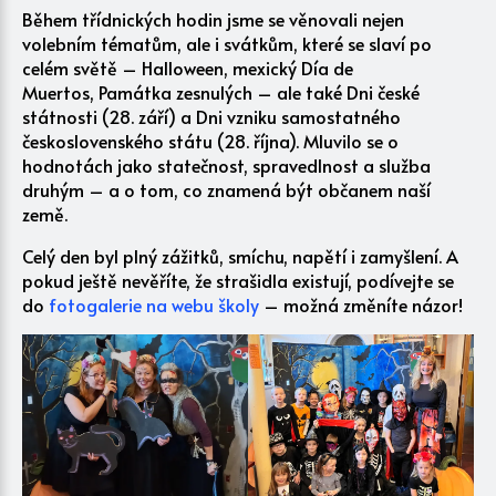
Během třídnických hodin jsme se věnovali nejen
volebním tématům, ale i svátkům, které se slaví po
celém světě – Halloween, mexický Día de
Muertos, Památka zesnulých – ale také Dni české
státnosti (28. září) a Dni vzniku samostatného
československého státu (28. října). Mluvilo se o
hodnotách jako statečnost, spravedlnost a služba
druhým – a o tom, co znamená být občanem naší
země.
Celý den byl plný zážitků, smíchu, napětí i zamyšlení. A
pokud ještě nevěříte, že strašidla existují, podívejte se
do
fotogalerie na webu školy
– možná změníte názor!