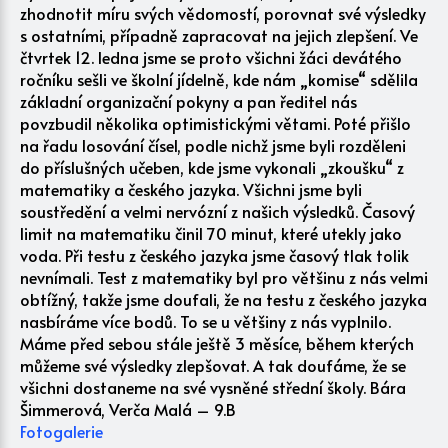
zhodnotit míru svých vědomostí, porovnat své výsledky
s ostatními, případně zapracovat na jejich zlepšení. Ve
čtvrtek 12. ledna jsme se proto všichni žáci devátého
ročníku sešli ve školní jídelně, kde nám „komise“ sdělila
základní organizační pokyny a pan ředitel nás
povzbudil několika optimistickými větami. Poté přišlo
na řadu losování čísel, podle nichž jsme byli rozděleni
do příslušných učeben, kde jsme vykonali „zkoušku“ z
matematiky a českého jazyka. Všichni jsme byli
soustředění a velmi nervózní z našich výsledků. Časový
limit na matematiku činil 70 minut, které utekly jako
voda. Při testu z českého jazyka jsme časový tlak tolik
nevnímali. Test z matematiky byl pro většinu z nás velmi
obtížný, takže jsme doufali, že na testu z českého jazyka
nasbíráme více bodů. To se u většiny z nás vyplnilo.
Máme před sebou stále ještě 3 měsíce, během kterých
můžeme své výsledky zlepšovat. A tak doufáme, že se
všichni dostaneme na své vysněné střední školy. Bára
Šimmerová, Verča Malá – 9.B
Fotogalerie